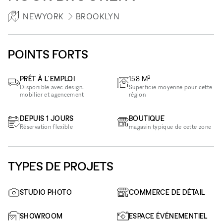
NEWYORK
BROOKLYN
POINTS FORTS
2
PRÊT À L'EMPLOI
158
M
Disponible avec design,
Superficie moyenne pour cette
mobilier et agencement
région
DEPUIS 1 JOURS
BOUTIQUE
Réservation flexible
magasin typique de cette zone
TYPES DE PROJETS
STUDIO PHOTO
COMMERCE DE DÉTAIL
SHOWROOM
ESPACE ÉVÉNEMENTIEL