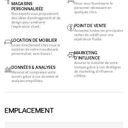
MAGASINS
Nous vous fournissons le
personnel nécessaire en
PERSONNALISÉE
quelques clics.
Nos experts vous proposeront
des idées d'aménagement et de
design pour améliorer
POINT DE VENTE
l'expérience client.
Acceptez toutes les principales
cartes de crédit pour une
expérience fluide.
LOCATION DE MOBILIER
Louez directement chez nous le
mobilier de votre moodboard
MARKETING
personnalisé, sans tracas !
D'INFLUENCE
Assurez la visibilité de votre
DONNÉES & ANALYSES
marque grâce à nos stratégies
de marketing d'influence
Mesurez et comprenez votre
ciblées.
succès grâce à nos données et
analyses simplifiées.
EMPLACEMENT