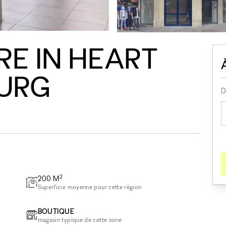
RE IN HEART
URG
D
2
200
M
Superficie moyenne pour cette région
BOUTIQUE
magasin typique de cette zone