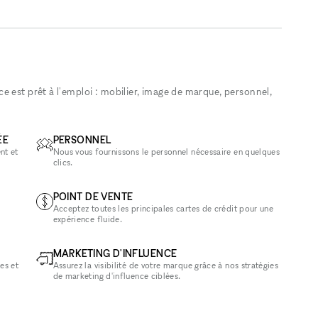
 est prêt à l'emploi : mobilier, image de marque, personnel,
ÉE
PERSONNEL
nt et
Nous vous fournissons le personnel nécessaire en quelques
clics.
POINT DE VENTE
Acceptez toutes les principales cartes de crédit pour une
expérience fluide.
MARKETING D'INFLUENCE
es et
Assurez la visibilité de votre marque grâce à nos stratégies
de marketing d'influence ciblées.