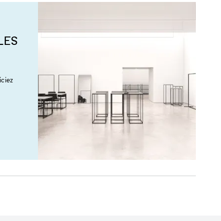
LES
ciez