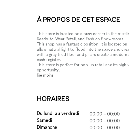
À PROPOS DE CET ESPACE
This store is located on a busy corner in the bust
Ready-to-Wear Retail, and Fashion Showrooms.
This shop has a fantastic position, it is located on
allow natural light to flood into the space and creat
with a gray tiled floor and pillars create a modern
cash register.
This store is perfect for pop-up retail and its high 
opportunity.
lire moins
HORAIRES
Du lundi au vendredi
00:00
–
00:00
Samedi
00:00
–
00:00
Dimanche
00:00
–
00:00