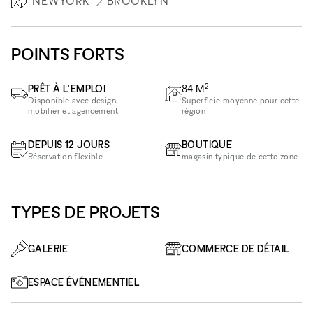
NEWYORK
BROOKLYN
POINTS FORTS
2
PRÊT À L'EMPLOI
84
M
Disponible avec design,
Superficie moyenne pour cette
mobilier et agencement
région
DEPUIS 12 JOURS
BOUTIQUE
Réservation flexible
magasin typique de cette zone
TYPES DE PROJETS
GALERIE
COMMERCE DE DÉTAIL
ESPACE ÉVÉNEMENTIEL