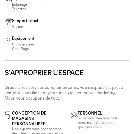
Éclairage
Toilettes
Support retail
Vitrine
Équipement
Climatisation
Chauffage
S'APPROPRIER L'ESPACE
Grâce à nos services complémentaires, votre espace est prêt à
l'emploi : mobilier, image de marque, personnel, marketing...
Nous nous occupons de tout.
CONCEPTION DE
PERSONNEL
MAGASINS
Nous vous fournissons le
personnel nécessaire en
PERSONNALISÉE
quelques clics.
Nos experts vous proposeront
des idées d'aménagement et de