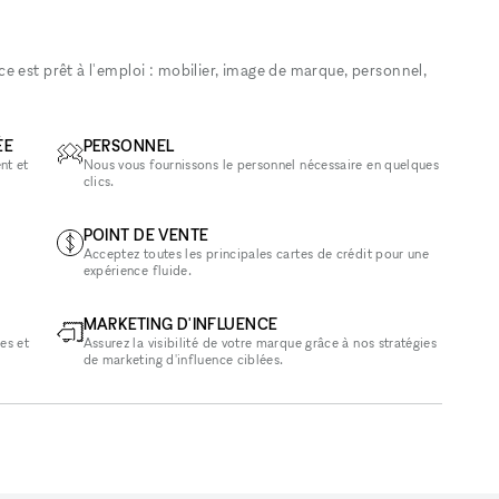
 est prêt à l'emploi : mobilier, image de marque, personnel,
ÉE
PERSONNEL
nt et
Nous vous fournissons le personnel nécessaire en quelques
clics.
POINT DE VENTE
Acceptez toutes les principales cartes de crédit pour une
expérience fluide.
MARKETING D'INFLUENCE
es et
Assurez la visibilité de votre marque grâce à nos stratégies
de marketing d'influence ciblées.