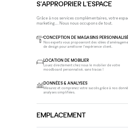
S'APPROPRIER L'ESPACE
Grâce à nos services complémentaires, votre espace
marketing... Nous nous occupons de tout.
CONCEPTION DE MAGASINS PERSONNALIS
Nos experts vous proposeront des idées d'aménageme
de design pour améliorer l'expérience client.
LOCATION DE MOBILIER
Louez directement chez nous le mobilier de votre
moodboard personnalisé, sans tracas !
DONNÉES & ANALYSES
Mesurez et comprenez votre succès grâce à nos donné
analyses simplifiées.
EMPLACEMENT