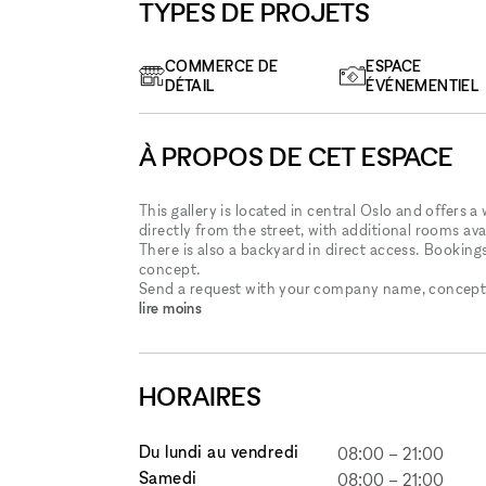
TYPES DE PROJETS
COMMERCE DE
ESPACE
DÉTAIL
ÉVÉNEMENTIEL
À PROPOS DE CET ESPACE
This gallery is located in central Oslo and offers a
directly from the street, with additional rooms av
There is also a backyard in direct access. Booking
concept.
Send a request with your company name, concept 
lire moins
HORAIRES
Du lundi au vendredi
08:00
–
21:00
Samedi
08:00
–
21:00