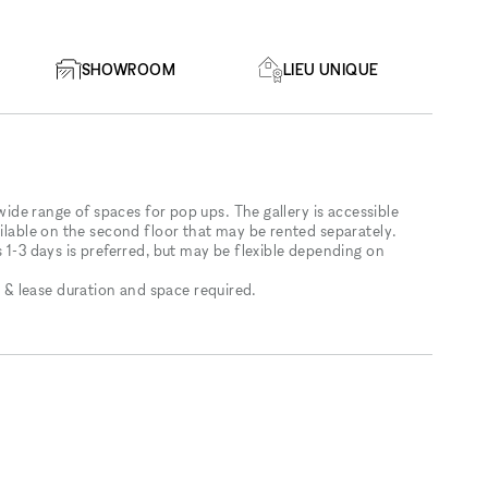
SHOWROOM
LIEU UNIQUE
 wide range of spaces for pop ups. The gallery is accessible
ailable on the second floor that may be rented separately.
s 1-3 days is preferred, but may be flexible depending on
& lease duration and space required.