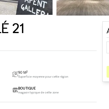
É 21
2
90
M
Superficie moyenne pour cette région
BOUTIQUE
magasin typique de cette zone