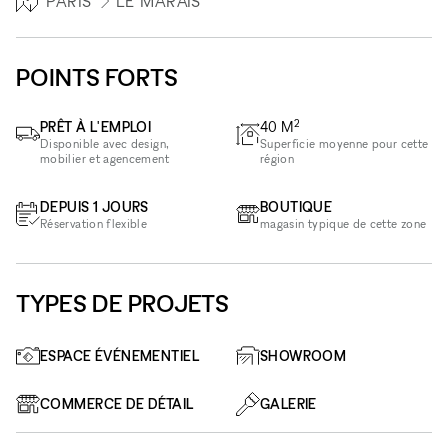
PARIS
LE MARAIS
POINTS FORTS
2
PRÊT À L'EMPLOI
40
M
Disponible avec design,
Superficie moyenne pour cette
mobilier et agencement
région
DEPUIS 1 JOURS
BOUTIQUE
Réservation flexible
magasin typique de cette zone
TYPES DE PROJETS
ESPACE ÉVÉNEMENTIEL
SHOWROOM
COMMERCE DE DÉTAIL
GALERIE