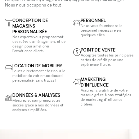
Nous nous occupons de tout.
CONCEPTION DE
PERSONNEL
MAGASINS
Nous vous fournissons le
personnel nécessaire en
PERSONNALISÉE
quelques clics.
Nos experts vous proposeront
des idées d'aménagement et de
design pour améliorer
POINT DE VENTE
l'expérience client.
Acceptez toutes les principales
cartes de crédit pour une
expérience fluide.
LOCATION DE MOBILIER
Louez directement chez nous le
mobilier de votre moodboard
MARKETING
personnalisé, sans tracas !
D'INFLUENCE
Assurez la visibilité de votre
DONNÉES & ANALYSES
marque grâce à nos stratégies
de marketing d'influence
Mesurez et comprenez votre
ciblées.
succès grâce à nos données et
analyses simplifiées.