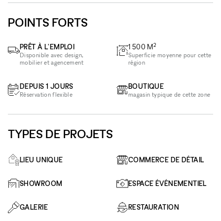
POINTS FORTS
2
PRÊT À L'EMPLOI
1 500
M
Disponible avec design,
Superficie moyenne pour cette
mobilier et agencement
région
DEPUIS 1 JOURS
BOUTIQUE
Réservation flexible
magasin typique de cette zone
TYPES DE PROJETS
LIEU UNIQUE
COMMERCE DE DÉTAIL
SHOWROOM
ESPACE ÉVÉNEMENTIEL
GALERIE
RESTAURATION