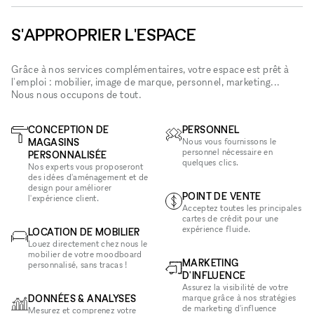
S'APPROPRIER L'ESPACE
Grâce à nos services complémentaires, votre espace est prêt à
l'emploi : mobilier, image de marque, personnel, marketing...
Nous nous occupons de tout.
CONCEPTION DE
PERSONNEL
MAGASINS
Nous vous fournissons le
personnel nécessaire en
PERSONNALISÉE
quelques clics.
Nos experts vous proposeront
des idées d'aménagement et de
design pour améliorer
POINT DE VENTE
l'expérience client.
Acceptez toutes les principales
cartes de crédit pour une
expérience fluide.
LOCATION DE MOBILIER
Louez directement chez nous le
mobilier de votre moodboard
MARKETING
personnalisé, sans tracas !
D'INFLUENCE
Assurez la visibilité de votre
DONNÉES & ANALYSES
marque grâce à nos stratégies
de marketing d'influence
Mesurez et comprenez votre