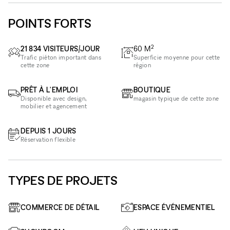
POINTS FORTS
2
21 834 VISITEURS/JOUR
60
M
Trafic piéton important dans
Superficie moyenne pour cette
cette zone
région
PRÊT À L'EMPLOI
BOUTIQUE
Disponible avec design,
magasin typique de cette zone
mobilier et agencement
DEPUIS 1 JOURS
Réservation flexible
TYPES DE PROJETS
COMMERCE DE DÉTAIL
ESPACE ÉVÉNEMENTIEL