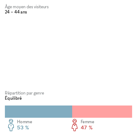
Âge moyen des visiteurs
24 – 44 ans
Répartition par genre
Équilibré
Homme
Femme
53 %
47 %