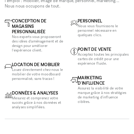
l'emploi : mobilier, image de marque, personnel, marketing...
Nous nous occupons de tout.
CONCEPTION DE
PERSONNEL
MAGASINS
Nous vous fournissons le
personnel nécessaire en
PERSONNALISÉE
quelques clics.
Nos experts vous proposeront
des idées d'aménagement et de
design pour améliorer
POINT DE VENTE
l'expérience client.
Acceptez toutes les principales
cartes de crédit pour une
expérience fluide.
LOCATION DE MOBILIER
Louez directement chez nous le
mobilier de votre moodboard
MARKETING
personnalisé, sans tracas !
D'INFLUENCE
Assurez la visibilité de votre
DONNÉES & ANALYSES
marque grâce à nos stratégies
de marketing d'influence
Mesurez et comprenez votre
ciblées.
succès grâce à nos données et
analyses simplifiées.