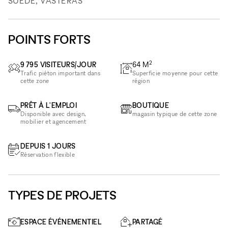
SUÈDE, VÄSTERÅS
POINTS FORTS
2
9 795 VISITEURS/JOUR
64
M
Trafic piéton important dans
Superficie moyenne pour cette
cette zone
région
PRÊT À L'EMPLOI
BOUTIQUE
Disponible avec design,
magasin typique de cette zone
mobilier et agencement
DEPUIS 1 JOURS
Réservation flexible
TYPES DE PROJETS
ESPACE ÉVÉNEMENTIEL
PARTAGÉ