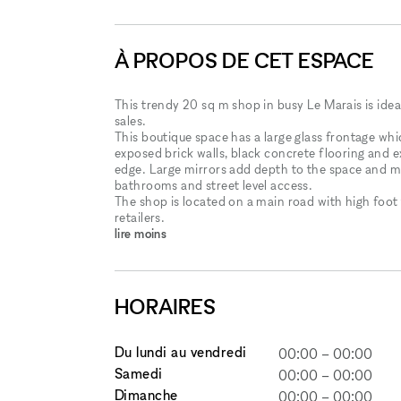
À PROPOS DE CET ESPACE
This trendy 20 sq m shop in busy Le Marais is ide
sales.
This boutique space has a large glass frontage whi
exposed brick walls, black concrete flooring and ex
edge. Large mirrors add depth to the space and make 
bathrooms and street level access.
The shop is located on a main road with high foot t
retailers.
lire moins
HORAIRES
Du lundi au vendredi
00:00
–
00:00
Samedi
00:00
–
00:00
Dimanche
00:00
–
00:00