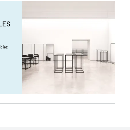
LES
ciez