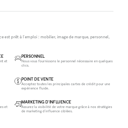
 est prêt à l'emploi : mobilier, image de marque, personnel,
ÉE
PERSONNEL
nt et
Nous vous fournissons le personnel nécessaire en quelques
clics.
POINT DE VENTE
Acceptez toutes les principales cartes de crédit pour une
expérience fluide.
MARKETING D'INFLUENCE
es et
Assurez la visibilité de votre marque grâce à nos stratégies
de marketing d'influence ciblées.