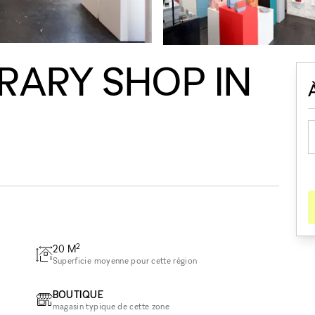
ARY SHOP IN
2
20
M
Superficie moyenne pour cette région
BOUTIQUE
magasin typique de cette zone