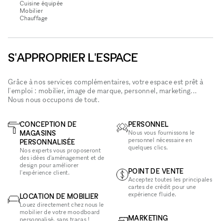
Cuisine équipée
Mobilier
Chauffage
S'APPROPRIER L'ESPACE
Grâce à nos services complémentaires, votre espace est prêt à
l'emploi : mobilier, image de marque, personnel, marketing...
Nous nous occupons de tout.
CONCEPTION DE
PERSONNEL
MAGASINS
Nous vous fournissons le
personnel nécessaire en
PERSONNALISÉE
quelques clics.
Nos experts vous proposeront
des idées d'aménagement et de
design pour améliorer
POINT DE VENTE
l'expérience client.
Acceptez toutes les principales
cartes de crédit pour une
expérience fluide.
LOCATION DE MOBILIER
Louez directement chez nous le
mobilier de votre moodboard
MARKETING
personnalisé, sans tracas !