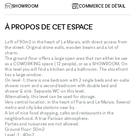
SHOWROOM
COMMERCE DE DÉTAIL
À PROPOS DE CET ESPACE
Loft of 90m2 in the heart of Le Marais, with direct access from
the street. Original stone walls, wooden beams and a lot of
charm.
The ground floor offers a large open area that can either be use
as a COWORKING space ( 12 people), or as a SHOWROOM. On
this level you will find a kitchen and a bathroom. The storefront
has a large window.
On level -1, there is one bedroom with 2 single beds and en-suite
shower room and a second bedroom with double bed and
shower & sink. Separate WC on this level.
Alternatively, this level can be used for storage.
Very central location, in the heart of Paris and Le Marais. Several
metro and city bike stations near by.
A lot of nice food shopping, cafes and restaurants in the
neighborhood. A true Parisian atmosphere.
Parties and nuisances are not allowed.
Ground floor: 50m2
Level -1 : 40m2