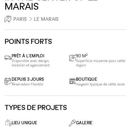
MARAIS
PARIS
LE MARAIS
POINTS FORTS
2
PRÊT À L'EMPLOI
90
M
Disponible avec design,
Superficie moyenne pour cette
mobilier et agencement
région
DEPUIS 3 JOURS
BOUTIQUE
Réservation flexible
magasin typique de cette zone
TYPES DE PROJETS
LIEU UNIQUE
GALERIE