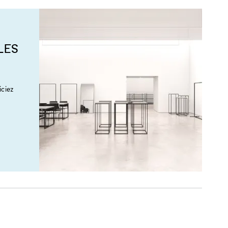
LES
ciez