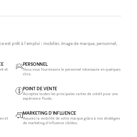
 est prêt à l'emploi : mobilier, image de marque, personnel,
ÉE
PERSONNEL
nt et
Nous vous fournissons le personnel nécessaire en quelques
clics.
POINT DE VENTE
Acceptez toutes les principales cartes de crédit pour une
expérience fluide.
MARKETING D'INFLUENCE
es et
Assurez la visibilité de votre marque grâce à nos stratégies
de marketing d'influence ciblées.