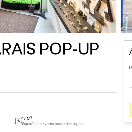
RAIS POP-UP
D
2
17
M
Superficie moyenne pour cette région