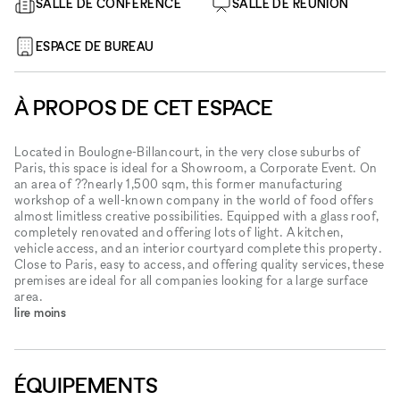
SALLE DE CONFÉRENCE
SALLE DE RÉUNION
ESPACE DE BUREAU
À PROPOS DE CET ESPACE
Located in Boulogne-Billancourt, in the very close suburbs of
Paris, this space is ideal for a Showroom, a Corporate Event. On
an area of ??nearly 1,500 sqm, this former manufacturing
workshop of a well-known company in the world of food offers
almost limitless creative possibilities. Equipped with a glass roof,
completely renovated and offering lots of light. A kitchen,
vehicle access, and an interior courtyard complete this property.
Close to Paris, easy to access, and offering quality services, these
premises are ideal for all companies looking for a large surface
area.
lire moins
ÉQUIPEMENTS