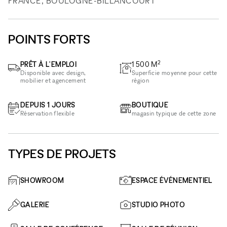
FRANCE, BOULOGNE-BILLANCOURT
POINTS FORTS
2
PRÊT À L'EMPLOI
1 500
M
Disponible avec design,
Superficie moyenne pour cette
mobilier et agencement
région
DEPUIS 1 JOURS
BOUTIQUE
Réservation flexible
magasin typique de cette zone
TYPES DE PROJETS
SHOWROOM
ESPACE ÉVÉNEMENTIEL
GALERIE
STUDIO PHOTO