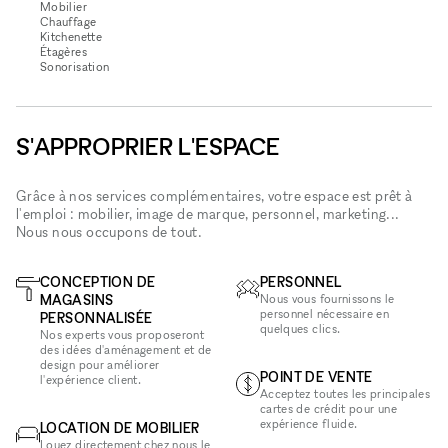
Mobilier
Chauffage
Kitchenette
Étagères
Sonorisation
S'APPROPRIER L'ESPACE
Grâce à nos services complémentaires, votre espace est prêt à
l'emploi : mobilier, image de marque, personnel, marketing...
Nous nous occupons de tout.
CONCEPTION DE
PERSONNEL
MAGASINS
Nous vous fournissons le
personnel nécessaire en
PERSONNALISÉE
quelques clics.
Nos experts vous proposeront
des idées d'aménagement et de
design pour améliorer
POINT DE VENTE
l'expérience client.
Acceptez toutes les principales
cartes de crédit pour une
expérience fluide.
LOCATION DE MOBILIER
Louez directement chez nous le