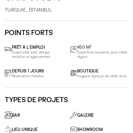
TURQUIE, İSTANBUL
POINTS FORTS
2
PRÊT À L'EMPLOI
450
M
Disponible avec design,
Superficie moyenne pour cette
mobilier et agencement
région
DEPUIS 1 JOURS
BOUTIQUE
Réservation flexible
magasin typique de cette zone
TYPES DE PROJETS
BAR
GALERIE
LIEU UNIQUE
SHOWROOM