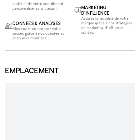
mobilier de votre moodboard
MARKETING
personnalisé, sans tracas !
D'INFLUENCE
Assurez la visibilité de votre
DONNÉES & ANALYSES
marque grâce à nos stratégies
de marketing d'influence
Mesurez et comprenez votre
ciblées.
succès grâce à nos données et
analyses simplifiées.
EMPLACEMENT