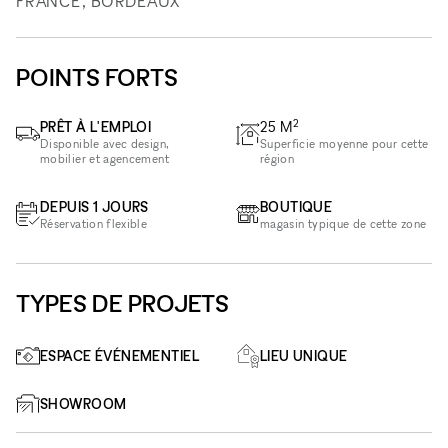
FRANCE, BORDEAUX
POINTS FORTS
2
PRÊT À L'EMPLOI
25
M
Disponible avec design,
Superficie moyenne pour cette
mobilier et agencement
région
DEPUIS 1 JOURS
BOUTIQUE
Réservation flexible
magasin typique de cette zone
TYPES DE PROJETS
ESPACE ÉVÉNEMENTIEL
LIEU UNIQUE
SHOWROOM