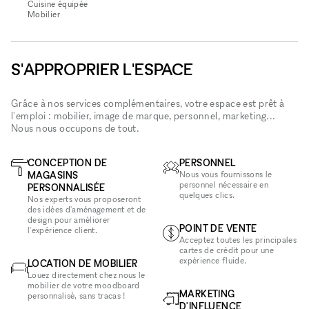
Cuisine équipée
Mobilier
S'APPROPRIER L'ESPACE
Grâce à nos services complémentaires, votre espace est prêt à
l'emploi : mobilier, image de marque, personnel, marketing...
Nous nous occupons de tout.
CONCEPTION DE
PERSONNEL
MAGASINS
Nous vous fournissons le
personnel nécessaire en
PERSONNALISÉE
quelques clics.
Nos experts vous proposeront
des idées d'aménagement et de
design pour améliorer
POINT DE VENTE
l'expérience client.
Acceptez toutes les principales
cartes de crédit pour une
expérience fluide.
LOCATION DE MOBILIER
Louez directement chez nous le
mobilier de votre moodboard
MARKETING
personnalisé, sans tracas !
D'INFLUENCE