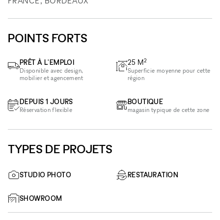
FRANCE, BORDEAUX
POINTS FORTS
2
PRÊT À L'EMPLOI
25
M
Disponible avec design,
Superficie moyenne pour cette
mobilier et agencement
région
DEPUIS 1 JOURS
BOUTIQUE
Réservation flexible
magasin typique de cette zone
TYPES DE PROJETS
STUDIO PHOTO
RESTAURATION
SHOWROOM