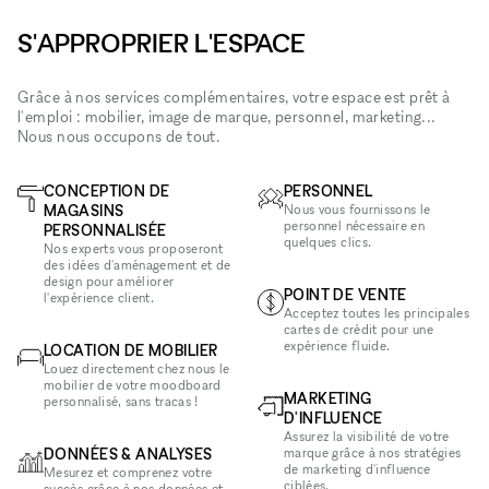
S'APPROPRIER L'ESPACE
Grâce à nos services complémentaires, votre espace est prêt à
l'emploi : mobilier, image de marque, personnel, marketing...
Nous nous occupons de tout.
CONCEPTION DE
PERSONNEL
MAGASINS
Nous vous fournissons le
personnel nécessaire en
PERSONNALISÉE
quelques clics.
Nos experts vous proposeront
des idées d'aménagement et de
design pour améliorer
POINT DE VENTE
l'expérience client.
Acceptez toutes les principales
cartes de crédit pour une
expérience fluide.
LOCATION DE MOBILIER
Louez directement chez nous le
mobilier de votre moodboard
MARKETING
personnalisé, sans tracas !
D'INFLUENCE
Assurez la visibilité de votre
DONNÉES & ANALYSES
marque grâce à nos stratégies
de marketing d'influence
Mesurez et comprenez votre
ciblées.
succès grâce à nos données et