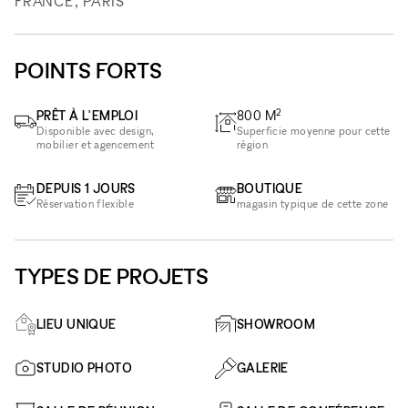
FRANCE, PARIS
POINTS FORTS
2
PRÊT À L'EMPLOI
800
M
Disponible avec design,
Superficie moyenne pour cette
mobilier et agencement
région
DEPUIS 1 JOURS
BOUTIQUE
Réservation flexible
magasin typique de cette zone
TYPES DE PROJETS
LIEU UNIQUE
SHOWROOM
STUDIO PHOTO
GALERIE