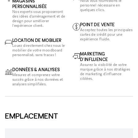
MAGASINS
Nous vous fournissons le
personnel nécessaire en
PERSONNALISÉE
quelques clics.
Nos experts vous proposeront
des idées d'aménagement et de
design pour améliorer
POINT DE VENTE
l'expérience client.
Acceptez toutes les principales
cartes de crédit pour une
expérience fluide.
LOCATION DE MOBILIER
Louez directement chez nous le
mobilier de votre moodboard
MARKETING
personnalisé, sans tracas !
D'INFLUENCE
Assurez la visibilité de votre
DONNÉES & ANALYSES
marque grâce à nos stratégies
de marketing d'influence
Mesurez et comprenez votre
ciblées.
succès grâce à nos données et
analyses simplifiées.
EMPLACEMENT