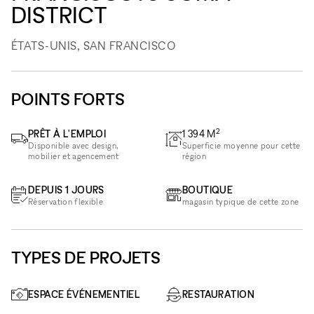
DISTRICT
ÉTATS-UNIS, SAN FRANCISCO
POINTS FORTS
2
PRÊT À L'EMPLOI
1 394
M
Disponible avec design,
Superficie moyenne pour cette
mobilier et agencement
région
DEPUIS 1 JOURS
BOUTIQUE
Réservation flexible
magasin typique de cette zone
TYPES DE PROJETS
ESPACE ÉVÉNEMENTIEL
RESTAURATION