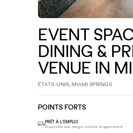
EVENT SPACE
DINING & P
VENUE IN M
ÉTATS-UNIS, MIAMI SPRINGS
POINTS FORTS
PRÊT À L'EMPLOI
Disponible avec design, mobilier et agencement