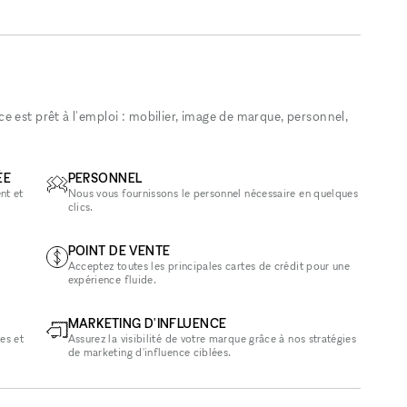
 est prêt à l'emploi : mobilier, image de marque, personnel,
ÉE
PERSONNEL
nt et
Nous vous fournissons le personnel nécessaire en quelques
clics.
POINT DE VENTE
Acceptez toutes les principales cartes de crédit pour une
expérience fluide.
MARKETING D'INFLUENCE
es et
Assurez la visibilité de votre marque grâce à nos stratégies
de marketing d'influence ciblées.