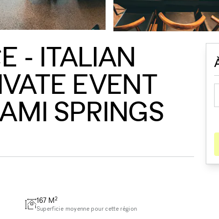
 - ITALIAN
RIVATE EVENT
IAMI SPRINGS
2
167
M
Superficie moyenne pour cette région