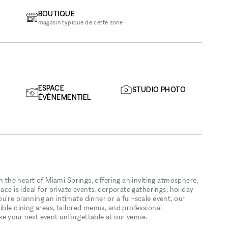
BOUTIQUE
magasin typique de cette zone
ESPACE
STUDIO PHOTO
ÉVÉNEMENTIEL
in the heart of Miami Springs, offering an inviting atmosphere,
ace is ideal for private events, corporate gatherings, holiday
're planning an intimate dinner or a full-scale event, our
ible dining areas, tailored menus, and professional
e your next event unforgettable at our venue.