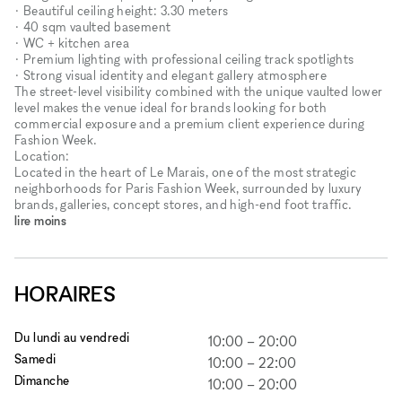
• Beautiful ceiling height: 3.30 meters
• 40 sqm vaulted basement
• WC + kitchen area
• Premium lighting with professional ceiling track spotlights
• Strong visual identity and elegant gallery atmosphere
The street-level visibility combined with the unique vaulted lower
level makes the venue ideal for brands looking for both
commercial exposure and a premium client experience during
Fashion Week.
Location:
Located in the heart of Le Marais, one of the most strategic
neighborhoods for Paris Fashion Week, surrounded by luxury
brands, galleries, concept stores, and high-end foot traffic.
lire moins
HORAIRES
Du lundi au vendredi
10:00
–
20:00
Samedi
10:00
–
22:00
Dimanche
10:00
–
20:00