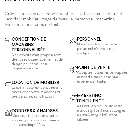
Grâce à nos services complémentaires, votre espace est prêt à
l'emploi : mobilier, image de marque, personnel, marketing...
Nous nous occupons de tout.
CONCEPTION DE
PERSONNEL
MAGASINS
Nous vous fournissons le
personnel nécessaire en
PERSONNALISÉE
quelques clics.
Nos experts vous proposeront
des idées d'aménagement et de
design pour améliorer
POINT DE VENTE
l'expérience client.
Acceptez toutes les principales
cartes de crédit pour une
expérience fluide.
LOCATION DE MOBILIER
Louez directement chez nous le
mobilier de votre moodboard
MARKETING
personnalisé, sans tracas !
D'INFLUENCE
Assurez la visibilité de votre
DONNÉES & ANALYSES
marque grâce à nos stratégies
de marketing d'influence
Mesurez et comprenez votre
ciblées.
succès grâce à nos données et
analyses simplifiées.