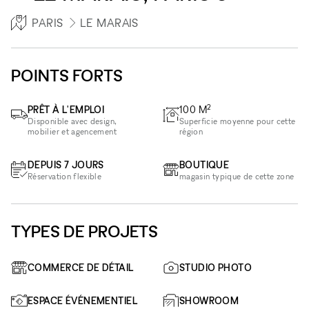
PARIS
LE MARAIS
POINTS FORTS
2
PRÊT À L'EMPLOI
100
M
Disponible avec design,
Superficie moyenne pour cette
mobilier et agencement
région
DEPUIS 7 JOURS
BOUTIQUE
Réservation flexible
magasin typique de cette zone
TYPES DE PROJETS
COMMERCE DE DÉTAIL
STUDIO PHOTO
ESPACE ÉVÉNEMENTIEL
SHOWROOM