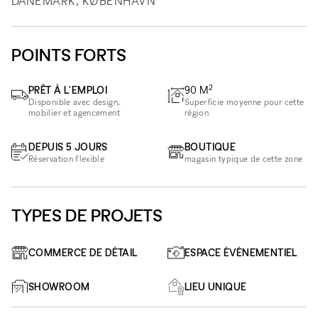
DANEMARK, KØBENHAVN
POINTS FORTS
2
PRÊT À L'EMPLOI
90
M
Disponible avec design,
Superficie moyenne pour cette
mobilier et agencement
région
DEPUIS 5 JOURS
BOUTIQUE
Réservation flexible
magasin typique de cette zone
TYPES DE PROJETS
COMMERCE DE DÉTAIL
ESPACE ÉVÉNEMENTIEL
SHOWROOM
LIEU UNIQUE