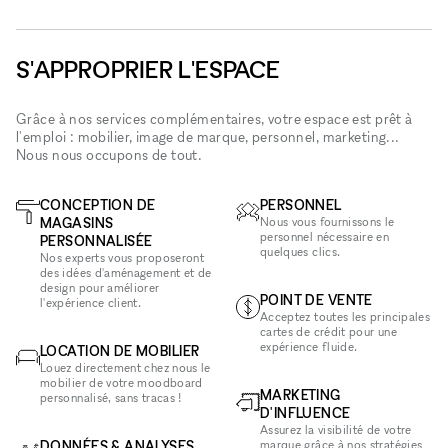
S'APPROPRIER L'ESPACE
Grâce à nos services complémentaires, votre espace est prêt à
l'emploi : mobilier, image de marque, personnel, marketing...
Nous nous occupons de tout.
CONCEPTION DE
PERSONNEL
MAGASINS
Nous vous fournissons le
personnel nécessaire en
PERSONNALISÉE
quelques clics.
Nos experts vous proposeront
des idées d'aménagement et de
design pour améliorer
POINT DE VENTE
l'expérience client.
Acceptez toutes les principales
cartes de crédit pour une
expérience fluide.
LOCATION DE MOBILIER
Louez directement chez nous le
mobilier de votre moodboard
MARKETING
personnalisé, sans tracas !
D'INFLUENCE
Assurez la visibilité de votre
DONNÉES & ANALYSES
marque grâce à nos stratégies