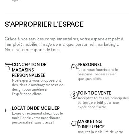
Wi‑Fi
S'APPROPRIER L'ESPACE
Grâce à nos services complémentaires, votre espace est prêt à
l'emploi : mobilier, image de marque, personnel, marketing...
Nous nous occupons de tout.
CONCEPTION DE
PERSONNEL
MAGASINS
Nous vous fournissons le
personnel nécessaire en
PERSONNALISÉE
quelques clics.
Nos experts vous proposeront
des idées d'aménagement et de
design pour améliorer
POINT DE VENTE
l'expérience client.
Acceptez toutes les principales
cartes de crédit pour une
expérience fluide.
LOCATION DE MOBILIER
Louez directement chez nous le
mobilier de votre moodboard
MARKETING
personnalisé, sans tracas !
D'INFLUENCE
Assurez la visibilité de votre