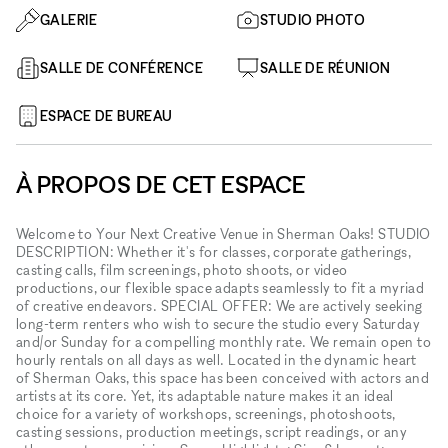
GALERIE
STUDIO PHOTO
SALLE DE CONFÉRENCE
SALLE DE RÉUNION
ESPACE DE BUREAU
À PROPOS DE CET ESPACE
Welcome to Your Next Creative Venue in Sherman Oaks! STUDIO
DESCRIPTION: Whether it's for classes, corporate gatherings,
casting calls, film screenings, photo shoots, or video
productions, our flexible space adapts seamlessly to fit a myriad
of creative endeavors. SPECIAL OFFER: We are actively seeking
long-term renters who wish to secure the studio every Saturday
and/or Sunday for a compelling monthly rate. We remain open to
hourly rentals on all days as well. Located in the dynamic heart
of Sherman Oaks, this space has been conceived with actors and
artists at its core. Yet, its adaptable nature makes it an ideal
choice for a variety of workshops, screenings, photoshoots,
casting sessions, production meetings, script readings, or any