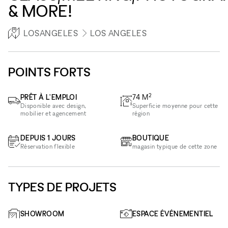
& MORE!
LOSANGELES
LOS ANGELES
POINTS FORTS
2
PRÊT À L'EMPLOI
74
M
Disponible avec design,
Superficie moyenne pour cette
mobilier et agencement
région
DEPUIS 1 JOURS
BOUTIQUE
Réservation flexible
magasin typique de cette zone
TYPES DE PROJETS
SHOWROOM
ESPACE ÉVÉNEMENTIEL