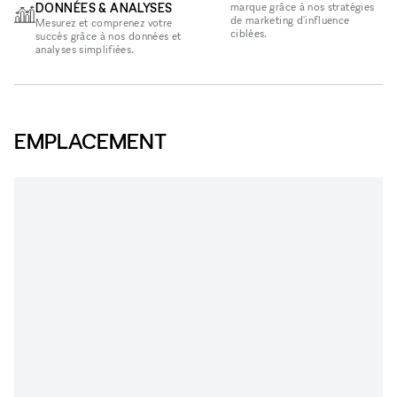
DONNÉES & ANALYSES
marque grâce à nos stratégies
de marketing d'influence
Mesurez et comprenez votre
ciblées.
succès grâce à nos données et
analyses simplifiées.
EMPLACEMENT