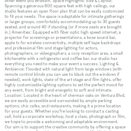
other event you envision. Space Highlights: Size & Layout:
Spanning a generous 800 square feet with high ceilings, our
studio features an open floor plan that can be easily customized
to fit your needs. The space is adaptable for intimate gatherings
or larger groups, comfortably accommodating up to 30 guests
seated, and around 40 if standing (or if more seats are brought
in.) Amenities: Equipped with fiber optic high speed internet, a
projector for screenings or presentations, a bose sound bar,
apple tv for wireless connectivity, multiple self tape backdrops
and professional film and stage lighting for actors,
photographers, or videographers, a cozy reception area, a small
kitchenette with a refrigerator and coffee bar, our studio has
everything you need to make your event a success. Lighting &
Ambience: Flooded with natural light from large windows (with
remote control blinds you can use to black out the windows if
needed), work lights, state of the art stage and film lights, offer
highly customizable lighting options to set the perfect mood for
any event, from bright and energetic to soft and intimate.
Location: Located in the heart of sherman oaks on Ventura Blvd,
we are easily accessible and surrounded by ample parking
options, chic cafes, and restaurants, making it a prime location
for your guests. Whether you?re looking to conduct a casting
call, hold a corporate workshop, host a class, photograph or film,
we hope to provide a welcoming and adaptable environment.
Our aim is to support the creative community by offering a space