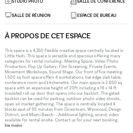
STUDIO PHOTO
SALLE DE CONFÉRENCE
SALLE DE RÉUNION
ESPACE DE BUREAU
À PROPOS DE CET ESPACE
This space is a 4,350 flexible creative space centrally located in
Little Haiti. This space is versatile and spacious offering many
categories for rental including ; Meeting Space, Video Photo
Production, Pop Up Gallery, Film Screening, Private Events,
Movement Workshops, Sound Stage. Our front office meeting
1,500 sq foot space offers 4 workstations, live edge slab table,
conference room and kitchenette. Our main space is 2,850 sq
space with an expansive height of 20ft including a 16 x 14 ft
insulated roll-up door that opens into our backlot. The gated
backlot can be used for parking, outdoor photo video shoots,
open air market gathering. The space is centrally located 4
blocks east of 95 minutes from Downtown, Wynwood, Design
District, and Miami Beach. . Additional lighting, sound, video
available for rental onsite. Contact us for your next booking.
lire moins