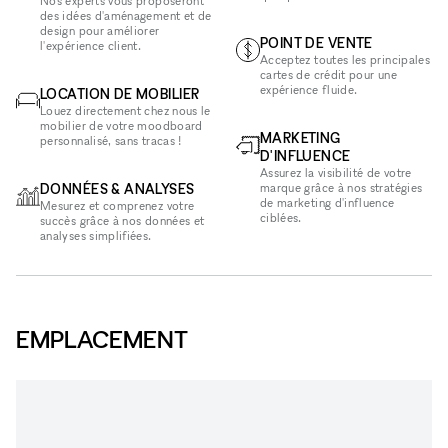
Nos experts vous proposeront
des idées d'aménagement et de
design pour améliorer
POINT DE VENTE
l'expérience client.
Acceptez toutes les principales
cartes de crédit pour une
expérience fluide.
LOCATION DE MOBILIER
Louez directement chez nous le
mobilier de votre moodboard
MARKETING
personnalisé, sans tracas !
D'INFLUENCE
Assurez la visibilité de votre
DONNÉES & ANALYSES
marque grâce à nos stratégies
de marketing d'influence
Mesurez et comprenez votre
ciblées.
succès grâce à nos données et
analyses simplifiées.
EMPLACEMENT