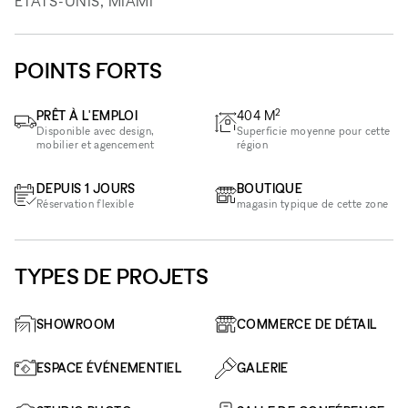
ÉTATS-UNIS, MIAMI
POINTS FORTS
2
PRÊT À L'EMPLOI
404
M
Disponible avec design,
Superficie moyenne pour cette
mobilier et agencement
région
DEPUIS 1 JOURS
BOUTIQUE
Réservation flexible
magasin typique de cette zone
TYPES DE PROJETS
SHOWROOM
COMMERCE DE DÉTAIL
ESPACE ÉVÉNEMENTIEL
GALERIE