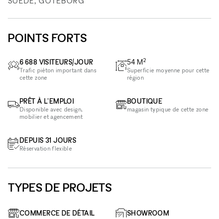
SUÈDE, GÖTEBORG
POINTS FORTS
2
6 688 VISITEURS/JOUR
54
M
Trafic piéton important dans
Superficie moyenne pour cette
cette zone
région
PRÊT À L'EMPLOI
BOUTIQUE
Disponible avec design,
magasin typique de cette zone
mobilier et agencement
DEPUIS 31 JOURS
Réservation flexible
TYPES DE PROJETS
COMMERCE DE DÉTAIL
SHOWROOM