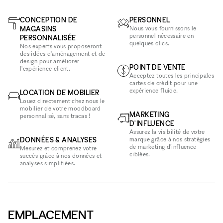
CONCEPTION DE
PERSONNEL
MAGASINS
Nous vous fournissons le
personnel nécessaire en
PERSONNALISÉE
quelques clics.
Nos experts vous proposeront
des idées d'aménagement et de
design pour améliorer
POINT DE VENTE
l'expérience client.
Acceptez toutes les principales
cartes de crédit pour une
expérience fluide.
LOCATION DE MOBILIER
Louez directement chez nous le
mobilier de votre moodboard
MARKETING
personnalisé, sans tracas !
D'INFLUENCE
Assurez la visibilité de votre
DONNÉES & ANALYSES
marque grâce à nos stratégies
de marketing d'influence
Mesurez et comprenez votre
ciblées.
succès grâce à nos données et
analyses simplifiées.
EMPLACEMENT