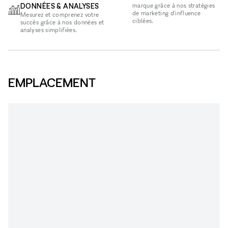
DONNÉES & ANALYSES
marque grâce à nos stratégies
de marketing d'influence
Mesurez et comprenez votre
ciblées.
succès grâce à nos données et
analyses simplifiées.
EMPLACEMENT