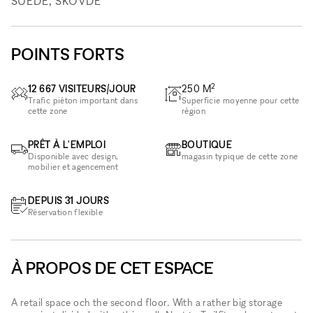
SUÈDE, SKÖVDE
POINTS FORTS
2
12 667 VISITEURS/JOUR
250
M
Trafic piéton important dans
Superficie moyenne pour cette
cette zone
région
PRÊT À L'EMPLOI
BOUTIQUE
Disponible avec design,
magasin typique de cette zone
mobilier et agencement
DEPUIS 31 JOURS
Réservation flexible
À PROPOS DE CET ESPACE
A retail space och the second floor. With a rather big storage