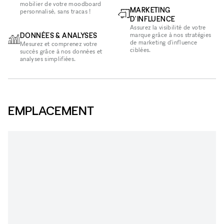
mobilier de votre moodboard
MARKETING
personnalisé, sans tracas !
D'INFLUENCE
Assurez la visibilité de votre
DONNÉES & ANALYSES
marque grâce à nos stratégies
de marketing d'influence
Mesurez et comprenez votre
ciblées.
succès grâce à nos données et
analyses simplifiées.
EMPLACEMENT