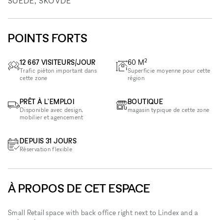
SUÈDE, SKÖVDE
POINTS FORTS
2
12 667 VISITEURS/JOUR
60
M
Trafic piéton important dans
Superficie moyenne pour cette
cette zone
région
PRÊT À L'EMPLOI
BOUTIQUE
Disponible avec design,
magasin typique de cette zone
mobilier et agencement
DEPUIS 31 JOURS
Réservation flexible
À PROPOS DE CET ESPACE
Small Retail space with back office right next to Lindex and a