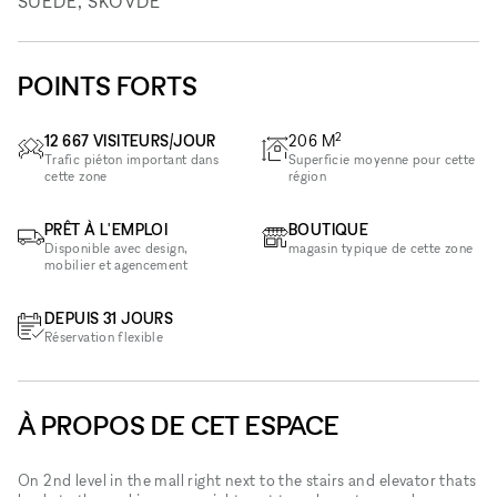
SUÈDE, SKÖVDE
POINTS FORTS
2
12 667 VISITEURS/JOUR
206
M
Trafic piéton important dans
Superficie moyenne pour cette
cette zone
région
PRÊT À L'EMPLOI
BOUTIQUE
Disponible avec design,
magasin typique de cette zone
mobilier et agencement
DEPUIS 31 JOURS
Réservation flexible
À PROPOS DE CET ESPACE
On 2nd level in the mall right next to the stairs and elevator thats