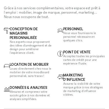
Grâce à nos services complémentaires, votre espace est prêt à
l'emploi : mobilier, image de marque, personnel, marketing...
Nous nous occupons de tout.
CONCEPTION DE
PERSONNEL
MAGASINS
Nous vous fournissons le
personnel nécessaire en
PERSONNALISÉE
quelques clics.
Nos experts vous proposeront
des idées d'aménagement et de
design pour améliorer
POINT DE VENTE
l'expérience client.
Acceptez toutes les principales
cartes de crédit pour une
expérience fluide.
LOCATION DE MOBILIER
Louez directement chez nous le
mobilier de votre moodboard
MARKETING
personnalisé, sans tracas !
D'INFLUENCE
Assurez la visibilité de votre
DONNÉES & ANALYSES
marque grâce à nos stratégies
de marketing d'influence
Mesurez et comprenez votre
ciblées.
succès grâce à nos données et
analyses simplifiées.