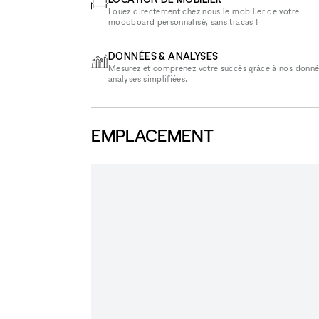
Louez directement chez nous le mobilier de votre
moodboard personnalisé, sans tracas !
DONNÉES & ANALYSES
Mesurez et comprenez votre succès grâce à nos donné
analyses simplifiées.
EMPLACEMENT