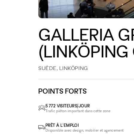
GALLERIA 
(LINKÖPING 
SUÈDE, LINKÖPING
POINTS FORTS
5 772 VISITEURS/JOUR
Trafic piéton important dans cette zone
PRÊT À L'EMPLOI
Disponible avec design, mobilier et agencement