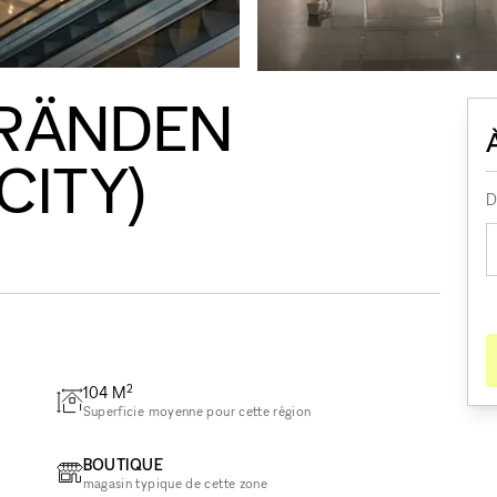
GRÄNDEN
CITY)
D
2
104
M
Superficie moyenne pour cette région
BOUTIQUE
magasin typique de cette zone