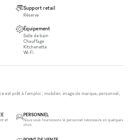
Support retail
Réserve
Équipement
Salle de bain
Chauffage
Kitchenette
Wi‑Fi
 est prêt à l'emploi : mobilier, image de marque, personnel,
ÉE
PERSONNEL
nt et
Nous vous fournissons le personnel nécessaire en quelques
clics.
POINT DE VENTE