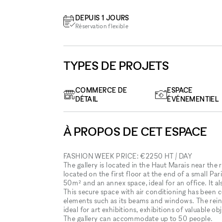
DEPUIS 1 JOURS
Réservation flexible
TYPES DE PROJETS
COMMERCE DE
ESPACE
DÉTAIL
ÉVÉNEMENTIEL
À PROPOS DE CET ESPACE
FASHION WEEK PRICE: €2250 HT / DAY
The gallery is located in the Haut Marais near the
located on the first floor at the end of a small P
50m² and an annex space, ideal for an office. It 
This secure space with air conditioning has been c
elements such as its beams and windows. The reinf
ideal for art exhibitions, exhibitions of valuable o
The gallery can accommodate up to 50 people.