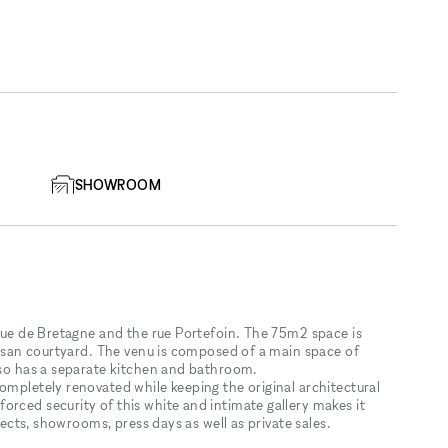
SHOWROOM
 rue de Bretagne and the rue Portefoin. The 75m2 space is
arisan courtyard. The venu is composed of a main space of
also has a separate kitchen and bathroom.
ompletely renovated while keeping the original architectural
orced security of this white and intimate gallery makes it
bjects, showrooms, press days as well as private sales.