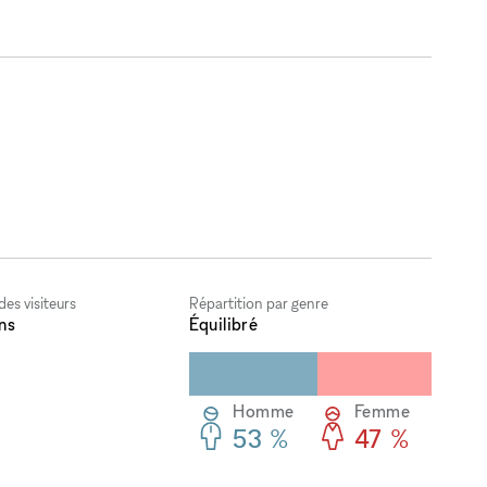
es visiteurs
Répartition par genre
ns
Équilibré
Homme
Femme
53 %
47 %