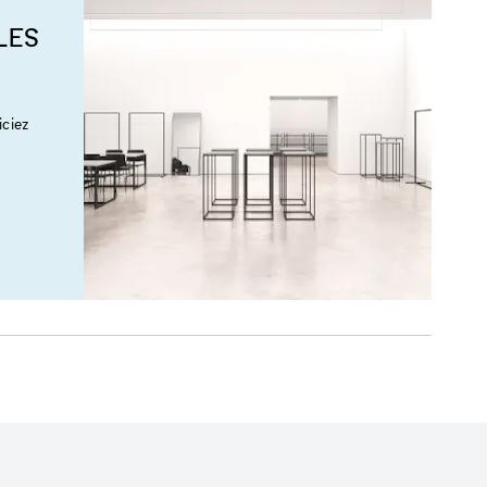
LES
ciez