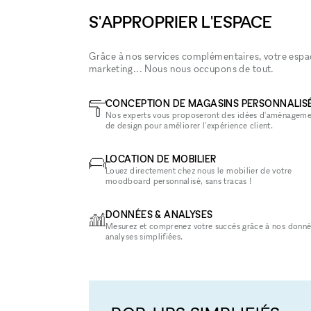
S'APPROPRIER L'ESPACE
Grâce à nos services complémentaires, votre espace
marketing... Nous nous occupons de tout.
CONCEPTION DE MAGASINS PERSONNALIS
Nos experts vous proposeront des idées d'aménageme
de design pour améliorer l'expérience client.
LOCATION DE MOBILIER
Louez directement chez nous le mobilier de votre
moodboard personnalisé, sans tracas !
DONNÉES & ANALYSES
Mesurez et comprenez votre succès grâce à nos donné
analyses simplifiées.