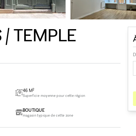
 / TEMPLE
D
2
46
M
Superficie moyenne pour cette région
BOUTIQUE
magasin typique de cette zone