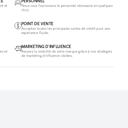
ÉE
PERSONNEL
nt et
Nous vous fournissons le personnel nécessaire en quelques
clics.
POINT DE VENTE
Acceptez toutes les principales cartes de crédit pour une
expérience fluide.
MARKETING D'INFLUENCE
es et
Assurez la visibilité de votre marque grâce à nos stratégies
de marketing d'influence ciblées.