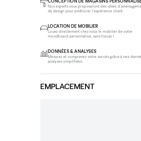
CONCEPTION DE MAGASINS PERSONNALIS
Nos experts vous proposeront des idées d'aménageme
de design pour améliorer l'expérience client.
LOCATION DE MOBILIER
Louez directement chez nous le mobilier de votre
moodboard personnalisé, sans tracas !
DONNÉES & ANALYSES
Mesurez et comprenez votre succès grâce à nos donné
analyses simplifiées.
EMPLACEMENT