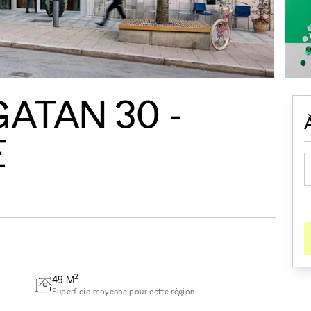
ATAN 30 -
E
2
49
M
Superficie moyenne pour cette région