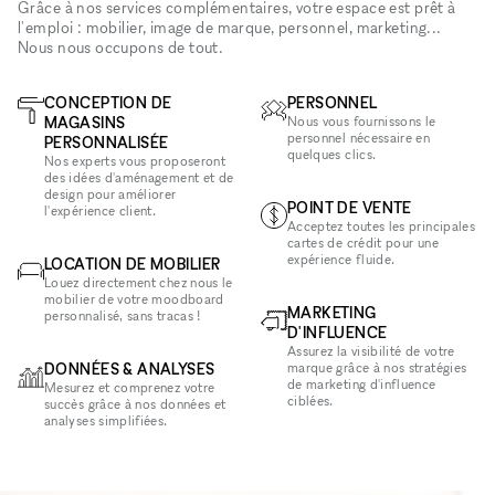
Grâce à nos services complémentaires, votre espace est prêt à
l'emploi : mobilier, image de marque, personnel, marketing...
Nous nous occupons de tout.
CONCEPTION DE
PERSONNEL
MAGASINS
Nous vous fournissons le
personnel nécessaire en
PERSONNALISÉE
quelques clics.
Nos experts vous proposeront
des idées d'aménagement et de
design pour améliorer
POINT DE VENTE
l'expérience client.
Acceptez toutes les principales
cartes de crédit pour une
expérience fluide.
LOCATION DE MOBILIER
Louez directement chez nous le
mobilier de votre moodboard
MARKETING
personnalisé, sans tracas !
D'INFLUENCE
Assurez la visibilité de votre
DONNÉES & ANALYSES
marque grâce à nos stratégies
de marketing d'influence
Mesurez et comprenez votre
ciblées.
succès grâce à nos données et
analyses simplifiées.