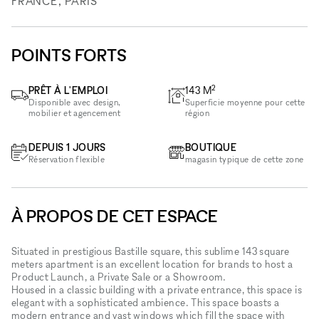
FRANCE, PARIS
POINTS FORTS
2
PRÊT À L'EMPLOI
143
M
Disponible avec design,
Superficie moyenne pour cette
mobilier et agencement
région
DEPUIS 1 JOURS
BOUTIQUE
Réservation flexible
magasin typique de cette zone
À PROPOS DE CET ESPACE
Situated in prestigious Bastille square, this sublime 143 square
meters apartment is an excellent location for brands to host a
Product Launch, a Private Sale or a Showroom.
Housed in a classic building with a private entrance, this space is
elegant with a sophisticated ambience. This space boasts a
modern entrance and vast windows which fill the space with