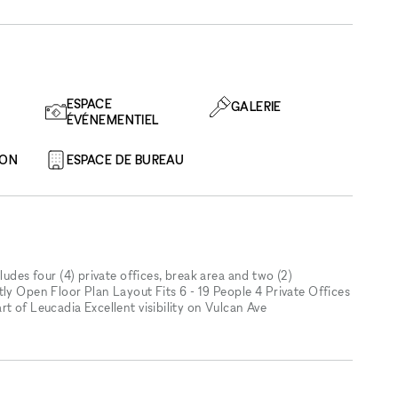
ESPACE
GALERIE
ÉVÉNEMENTIEL
ION
ESPACE DE BUREAU
s four (4) private offices, break area and two (2)
ly Open Floor Plan Layout Fits 6 - 19 People 4 Private Offices
t of Leucadia Excellent visibility on Vulcan Ave