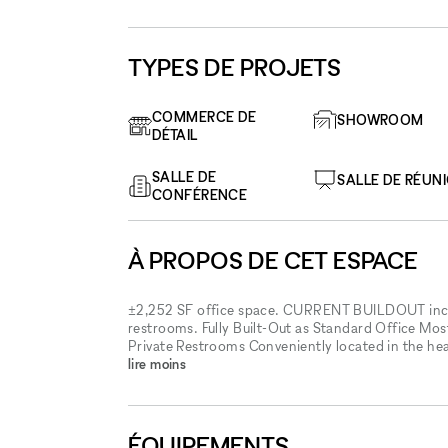
TYPES DE PROJETS
COMMERCE DE
SHOWROOM
DÉTAIL
SALLE DE
SALLE DE RÉUN
CONFÉRENCE
À PROPOS DE CET ESPACE
±2,252 SF office space. CURRENT BUILDOUT include
restrooms. Fully Built-Out as Standard Office Most
Private Restrooms Conveniently located in the hear
lire moins
ÉQUIPEMENTS