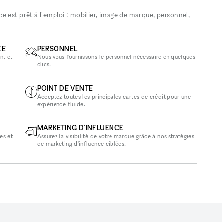
 est prêt à l'emploi : mobilier, image de marque, personnel,
ÉE
PERSONNEL
nt et
Nous vous fournissons le personnel nécessaire en quelques
clics.
POINT DE VENTE
Acceptez toutes les principales cartes de crédit pour une
expérience fluide.
MARKETING D'INFLUENCE
es et
Assurez la visibilité de votre marque grâce à nos stratégies
de marketing d'influence ciblées.