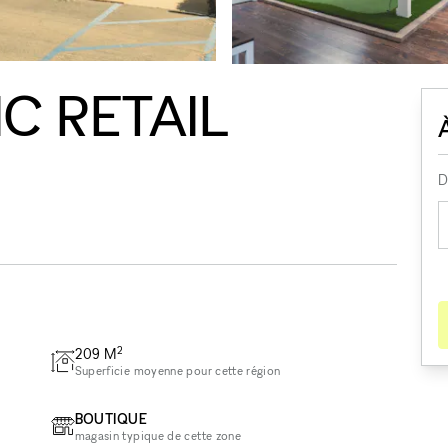
C RETAIL
D
2
209
M
Superficie moyenne pour cette région
BOUTIQUE
magasin typique de cette zone