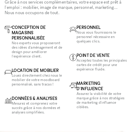
Grâce à nos services complémentaires, votre espace est prêt à
l'emploi : mobilier, image de marque, personnel, marketing...
Nous nous occupons de tout.
CONCEPTION DE
PERSONNEL
MAGASINS
Nous vous fournissons le
personnel nécessaire en
PERSONNALISÉE
quelques clics.
Nos experts vous proposeront
des idées d'aménagement et de
design pour améliorer
POINT DE VENTE
l'expérience client.
Acceptez toutes les principales
cartes de crédit pour une
expérience fluide.
LOCATION DE MOBILIER
Louez directement chez nous le
mobilier de votre moodboard
MARKETING
personnalisé, sans tracas !
D'INFLUENCE
Assurez la visibilité de votre
DONNÉES & ANALYSES
marque grâce à nos stratégies
de marketing d'influence
Mesurez et comprenez votre
ciblées.
succès grâce à nos données et
analyses simplifiées.