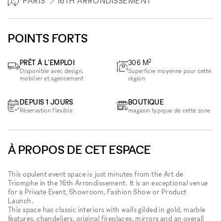
PARIS
16TH ARRONDISSEMENT
POINTS FORTS
2
PRÊT À L'EMPLOI
306
M
Disponible avec design,
Superficie moyenne pour cette
mobilier et agencement
région
DEPUIS 1 JOURS
BOUTIQUE
Réservation flexible
magasin typique de cette zone
À PROPOS DE CET ESPACE
This opulent event space is just minutes from the Art de
Triomphe in the 16th Arrondissement. It is an exceptional venue
for a Private Event, Showroom, Fashion Show or Product
Launch.
This space has classic interiors with walls gilded in gold, marble
features, chandeliers, original fireplaces, mirrors and an overall