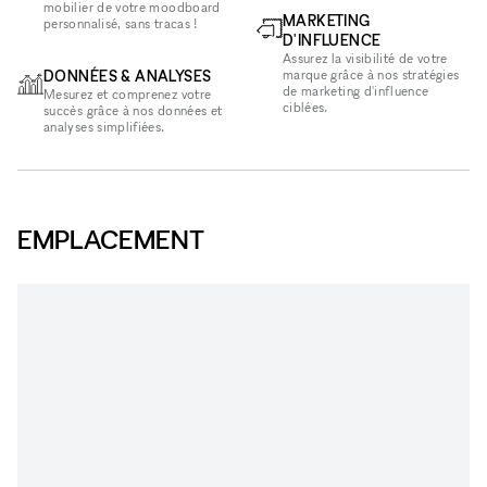
mobilier de votre moodboard
MARKETING
personnalisé, sans tracas !
D'INFLUENCE
Assurez la visibilité de votre
DONNÉES & ANALYSES
marque grâce à nos stratégies
de marketing d'influence
Mesurez et comprenez votre
ciblées.
succès grâce à nos données et
analyses simplifiées.
EMPLACEMENT