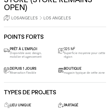
OPEN)
LOSANGELES
LOS ANGELES
POINTS FORTS
2
PRÊT À L'EMPLOI
325
M
Disponible avec design,
Superficie moyenne pour cette
mobilier et agencement
région
DEPUIS 1 JOURS
BOUTIQUE
Réservation flexible
magasin typique de cette zone
TYPES DE PROJETS
LIEU UNIQUE
PARTAGÉ