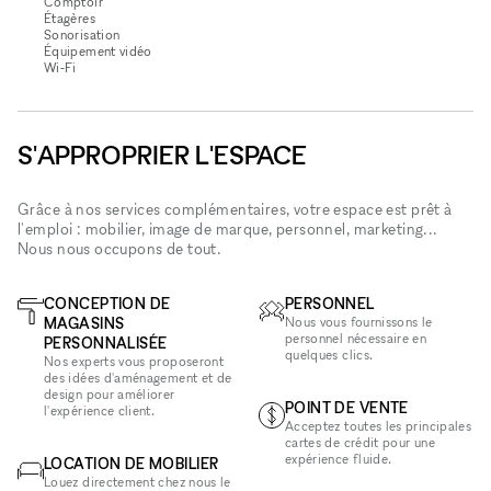
Comptoir
Étagères
Sonorisation
Équipement vidéo
Wi‑Fi
S'APPROPRIER L'ESPACE
Grâce à nos services complémentaires, votre espace est prêt à
l'emploi : mobilier, image de marque, personnel, marketing...
Nous nous occupons de tout.
CONCEPTION DE
PERSONNEL
MAGASINS
Nous vous fournissons le
personnel nécessaire en
PERSONNALISÉE
quelques clics.
Nos experts vous proposeront
des idées d'aménagement et de
design pour améliorer
POINT DE VENTE
l'expérience client.
Acceptez toutes les principales
cartes de crédit pour une
expérience fluide.
LOCATION DE MOBILIER
Louez directement chez nous le