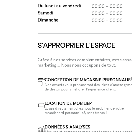
Du lundi au vendredi
00:00
–
00:00
Samedi
00:00
–
00:00
Dimanche
00:00
–
00:00
S'APPROPRIER L'ESPACE
Grâce à nos services complémentaires, votre espace
marketing... Nous nous occupons de tout.
CONCEPTION DE MAGASINS PERSONNALIS
Nos experts vous proposeront des idées d'aménageme
de design pour améliorer l'expérience client.
LOCATION DE MOBILIER
Louez directement chez nous le mobilier de votre
moodboard personnalisé, sans tracas !
DONNÉES & ANALYSES
Mesurez et comprenez votre succès grâce à nos donné