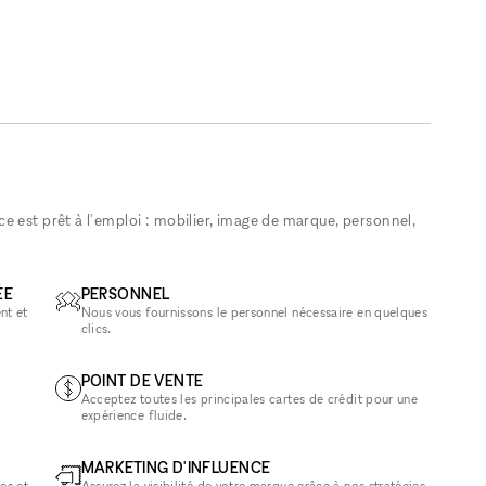
 est prêt à l'emploi : mobilier, image de marque, personnel,
ÉE
PERSONNEL
nt et
Nous vous fournissons le personnel nécessaire en quelques
clics.
POINT DE VENTE
Acceptez toutes les principales cartes de crédit pour une
expérience fluide.
MARKETING D'INFLUENCE
es et
Assurez la visibilité de votre marque grâce à nos stratégies