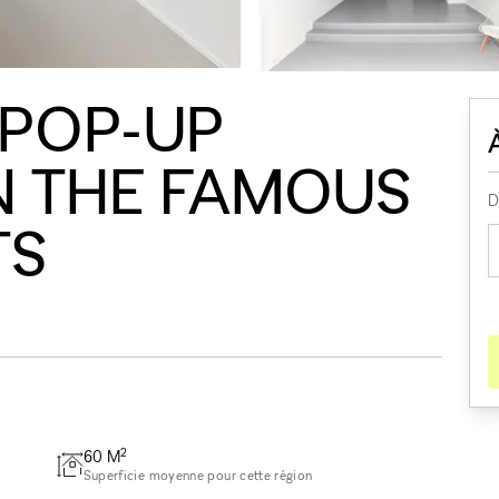
 POP-UP
N THE FAMOUS
D
TS
2
60
M
Superficie moyenne pour cette région