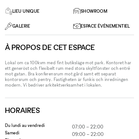
LIEU UNIQUE
SHOWROOM
GALERIE
ESPACE ÉVÉNEMENTIEL
À PROPOS DE CET ESPACE
Lokal om ca 100kvm med fint butiksläge mot park. Kontoret har
ett generöst och flexibelt rum med stora skyltfönster och entré
mot gatan. Bra konferensrum mot gård samt ett separat
kontorsrum och pentry. Fastigheten är funkis och inredningen
modern. Vi bedriver arkitektverksamhet i lokalen.
HORAIRES
Du lundi au vendredi
07:00
–
22:00
Samedi
09:00
–
22:00