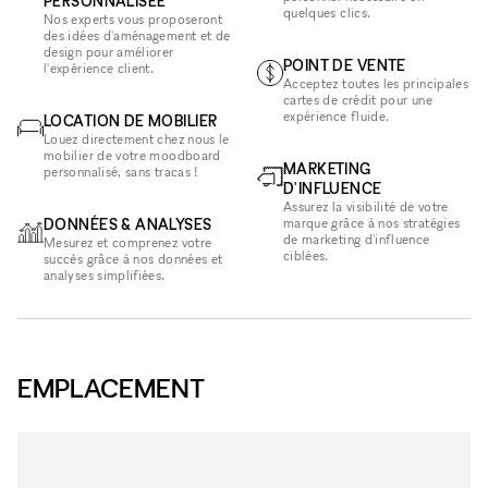
PERSONNALISÉE
quelques clics.
Nos experts vous proposeront
des idées d'aménagement et de
design pour améliorer
POINT DE VENTE
l'expérience client.
Acceptez toutes les principales
cartes de crédit pour une
expérience fluide.
LOCATION DE MOBILIER
Louez directement chez nous le
mobilier de votre moodboard
MARKETING
personnalisé, sans tracas !
D'INFLUENCE
Assurez la visibilité de votre
DONNÉES & ANALYSES
marque grâce à nos stratégies
de marketing d'influence
Mesurez et comprenez votre
ciblées.
succès grâce à nos données et
analyses simplifiées.
EMPLACEMENT