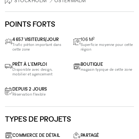
STOCKHOLM
ÖSTERMALM
POINTS FORTS
2
4 657 VISITEURS/JOUR
106
M
Trafic piéton important dans
Superficie moyenne pour cette
cette zone
région
PRÊT À L'EMPLOI
BOUTIQUE
Disponible avec design,
magasin typique de cette zone
mobilier et agencement
DEPUIS 2 JOURS
Réservation flexible
TYPES DE PROJETS
COMMERCE DE DÉTAIL
PARTAGÉ