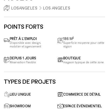
LOSANGELES
LOS ANGELES
POINTS FORTS
2
PRÊT À L'EMPLOI
186
M
Disponible avec design,
Superficie moyenne pour cette
mobilier et agencement
région
DEPUIS 1 JOURS
BOUTIQUE
Réservation flexible
magasin typique de cette zone
TYPES DE PROJETS
LIEU UNIQUE
COMMERCE DE DÉTAIL
SHOWROOM
ESPACE ÉVÉNEMENTIEL