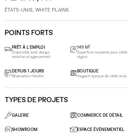
ÉTATS-UNIS, WHITE PLAINS
POINTS FORTS
2
PRÊT À L'EMPLOI
149
M
Disponible avec design,
Superficie moyenne pour cette
mobilier et agencement
région
DEPUIS 1 JOURS
BOUTIQUE
Réservation flexible
magasin typique de cette zone
TYPES DE PROJETS
GALERIE
COMMERCE DE DÉTAIL
SHOWROOM
ESPACE ÉVÉNEMENTIEL