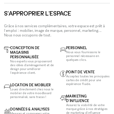
S'APPROPRIER L'ESPACE
Grâce à nos services complémentaires, votre espace est prêt à
l'emploi : mobilier, image de marque, personnel, marketing...
Nous nous occupons de tout.
CONCEPTION DE
PERSONNEL
MAGASINS
Nous vous fournissons le
personnel nécessaire en
PERSONNALISÉE
quelques clics.
Nos experts vous proposeront
des idées d'aménagement et de
design pour améliorer
POINT DE VENTE
l'expérience client.
Acceptez toutes les principales
cartes de crédit pour une
expérience fluide.
LOCATION DE MOBILIER
Louez directement chez nous le
mobilier de votre moodboard
MARKETING
personnalisé, sans tracas !
D'INFLUENCE
Assurez la visibilité de votre
DONNÉES & ANALYSES
marque grâce à nos stratégies
de marketing d'influence
Mesurez et comprenez votre