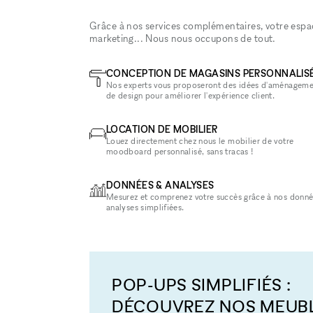
Grâce à nos services complémentaires, votre espace
marketing... Nous nous occupons de tout.
CONCEPTION DE MAGASINS PERSONNALIS
Nos experts vous proposeront des idées d'aménageme
de design pour améliorer l'expérience client.
LOCATION DE MOBILIER
Louez directement chez nous le mobilier de votre
moodboard personnalisé, sans tracas !
DONNÉES & ANALYSES
Mesurez et comprenez votre succès grâce à nos donné
analyses simplifiées.
POP-UPS SIMPLIFIÉS :
DÉCOUVREZ NOS MEUB