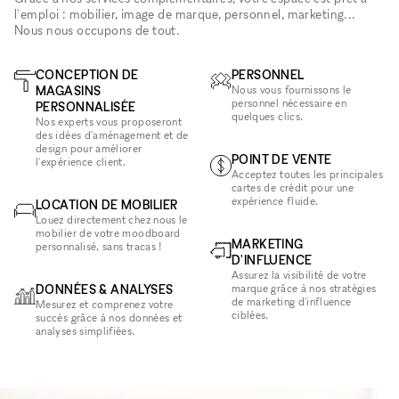
l'emploi : mobilier, image de marque, personnel, marketing...
Nous nous occupons de tout.
CONCEPTION DE
PERSONNEL
MAGASINS
Nous vous fournissons le
personnel nécessaire en
PERSONNALISÉE
quelques clics.
Nos experts vous proposeront
des idées d'aménagement et de
design pour améliorer
POINT DE VENTE
l'expérience client.
Acceptez toutes les principales
cartes de crédit pour une
expérience fluide.
LOCATION DE MOBILIER
Louez directement chez nous le
mobilier de votre moodboard
MARKETING
personnalisé, sans tracas !
D'INFLUENCE
Assurez la visibilité de votre
DONNÉES & ANALYSES
marque grâce à nos stratégies
de marketing d'influence
Mesurez et comprenez votre
ciblées.
succès grâce à nos données et
analyses simplifiées.