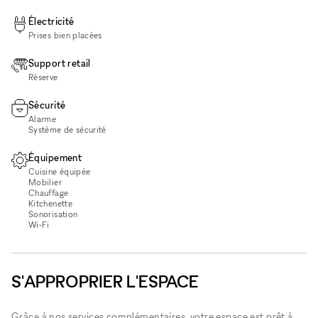
Électricité
Prises bien placées
Support retail
Réserve
Sécurité
Alarme
Système de sécurité
Équipement
Cuisine équipée
Mobilier
Chauffage
Kitchenette
Sonorisation
Wi‑Fi
S'APPROPRIER L'ESPACE
Grâce à nos services complémentaires, votre espace est prêt à