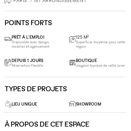
PARIS
1ST ARRONDISSEMENT
POINTS FORTS
2
PRÊT À L'EMPLOI
125
M
Disponible avec design,
Superficie moyenne pour cette
mobilier et agencement
région
DEPUIS 1 JOURS
BOUTIQUE
Réservation flexible
magasin typique de cette zone
TYPES DE PROJETS
LIEU UNIQUE
SHOWROOM
À PROPOS DE CET ESPACE