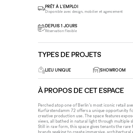
PRÊT À L'EMPLOI
Disponible avec design, mobilier et agencement
DEPUIS 1 JOURS
Réservation flexible
TYPES DE PROJETS
LIEU UNIQUE
SHOWROOM
À PROPOS DE CET ESPACE
Perched atop one of Berlin’s most iconic retail av
Kurfürstendamm 72 offers a unique opportunity fo
creative production use. The space features expos
views, all bathed in natural light through multiple
Still in raw form, this space gives tenants the ra
brands seeking to create immersive, architectural