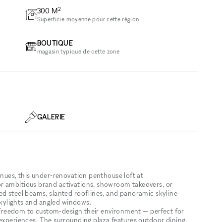
2
300
M
Superficie moyenne pour cette région
BOUTIQUE
magasin typique de cette zone
GALERIE
enues, this under-renovation penthouse loft at
r ambitious brand activations, showroom takeovers, or
ed steel beams, slanted rooflines, and panoramic skyline
 skylights and angled windows.
re freedom to custom-design their environment — perfect for
 experiences. The surrounding plaza features outdoor dining,