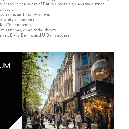
ur brand in the midst of Berlin’s most high-energy district.
l levels
mezzanine, and roof windows
r raw-style launches
nd Kurfürstendamm
ct launches, or editorial shoots
alast, Bikini Berlin, and U‑Bahn access
IUM