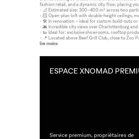
fashion retail, and a dynamic city flow, placing yo
• 📐 Estimated size: 300–400 m² across two partia
• 🪟 Open-plan loft with double-height ceilings, 
• 🛠️ In renovation – ideal for custom build-outs o
• 🌆 Incredible city views over Charlottenburg a
• 👟 Ideal for: exclusive showrooms, rooftop produ
• 📍 Located above Beef Grill Club, close to Zoo P
lire moins
ESPACE XNOMAD PREM
Service premium, propriétaires de