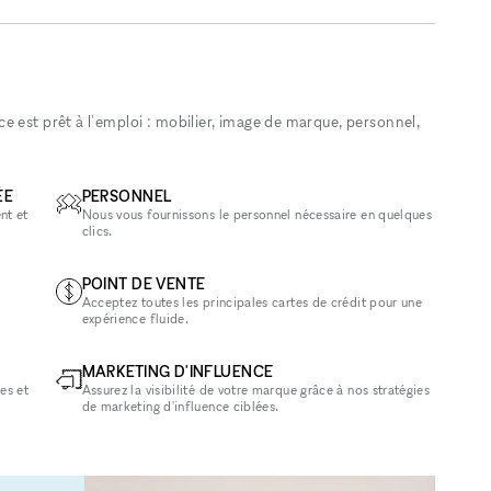
 est prêt à l'emploi : mobilier, image de marque, personnel,
ÉE
PERSONNEL
nt et
Nous vous fournissons le personnel nécessaire en quelques
clics.
POINT DE VENTE
Acceptez toutes les principales cartes de crédit pour une
expérience fluide.
MARKETING D'INFLUENCE
es et
Assurez la visibilité de votre marque grâce à nos stratégies
de marketing d'influence ciblées.