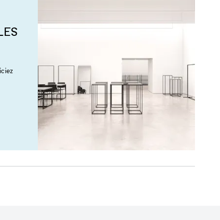
LES
ciez