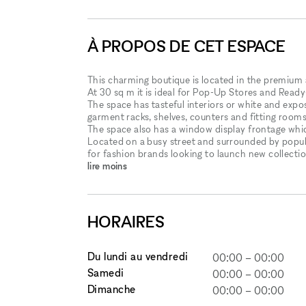
À PROPOS DE CET ESPACE
This charming boutique is located in the premium
At 30 sq m it is ideal for Pop-Up Stores and Ready
The space has tasteful interiors or white and expos
garment racks, shelves, counters and fitting rooms 
The space also has a window display frontage which 
Located on a busy street and surrounded by popular
for fashion brands looking to launch new collect
lire moins
HORAIRES
Du lundi au vendredi
00:00
–
00:00
Samedi
00:00
–
00:00
Dimanche
00:00
–
00:00