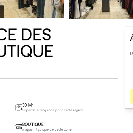
CE DES
UTIQUE
D
2
30
M
Superficie moyenne pour cette région
BOUTIQUE
magasin typique de cette zone