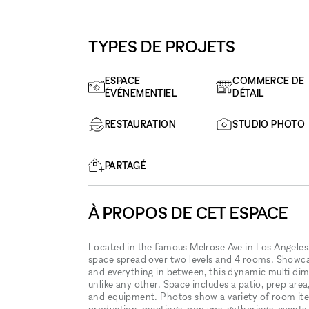
TYPES DE PROJETS
ESPACE
COMMERCE DE
ÉVÉNEMENTIEL
DÉTAIL
RESTAURATION
STUDIO PHOTO
PARTAGÉ
À PROPOS DE CET ESPACE
Located in the famous Melrose Ave in Los Angeles
space spread over two levels and 4 rooms. Showca
and everything in between, this dynamic multi dim
unlike any other. Space includes a patio, prep are
and equipment. Photos show a variety of room iter
production, meetings, pop ups, gatherings, events,