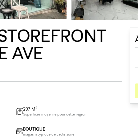
 STOREFRONT
E AVE
2
297
M
Superficie moyenne pour cette région
BOUTIQUE
magasin typique de cette zone