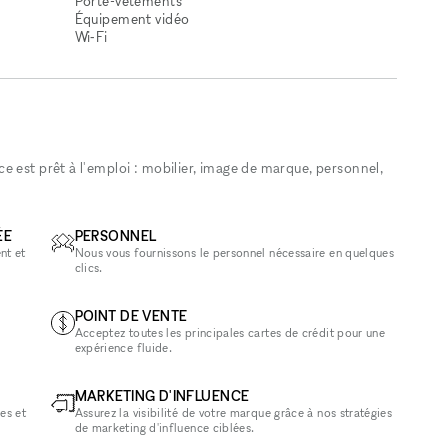
Porte-vêtements
Équipement vidéo
Wi‑Fi
 est prêt à l'emploi : mobilier, image de marque, personnel,
ÉE
PERSONNEL
nt et
Nous vous fournissons le personnel nécessaire en quelques
clics.
POINT DE VENTE
Acceptez toutes les principales cartes de crédit pour une
expérience fluide.
MARKETING D'INFLUENCE
es et
Assurez la visibilité de votre marque grâce à nos stratégies
de marketing d'influence ciblées.