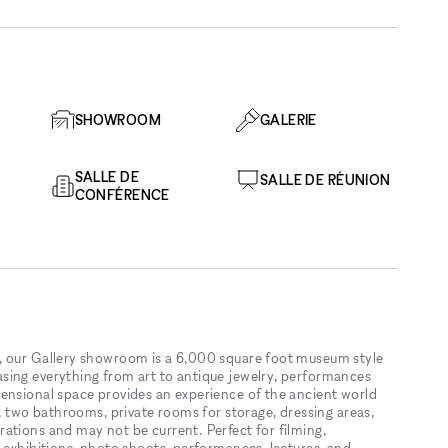
SHOWROOM
GALERIE
SALLE DE
SALLE DE RÉUNION
CONFÉRENCE
, our Gallery showroom is a 6,000 square foot museum style
sing everything from art to antique jewelry, performances
ensional space provides an experience of the ancient world
a, two bathrooms, private rooms for storage, dressing areas,
ations and may not be current. Perfect for filming,
 exhibitions, photo shoots, performances, lectures, and