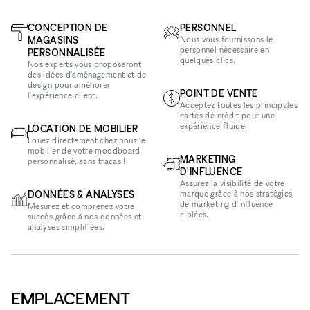
CONCEPTION DE
PERSONNEL
MAGASINS
Nous vous fournissons le
personnel nécessaire en
PERSONNALISÉE
quelques clics.
Nos experts vous proposeront
des idées d'aménagement et de
design pour améliorer
POINT DE VENTE
l'expérience client.
Acceptez toutes les principales
cartes de crédit pour une
expérience fluide.
LOCATION DE MOBILIER
Louez directement chez nous le
mobilier de votre moodboard
MARKETING
personnalisé, sans tracas !
D'INFLUENCE
Assurez la visibilité de votre
DONNÉES & ANALYSES
marque grâce à nos stratégies
de marketing d'influence
Mesurez et comprenez votre
ciblées.
succès grâce à nos données et
analyses simplifiées.
EMPLACEMENT