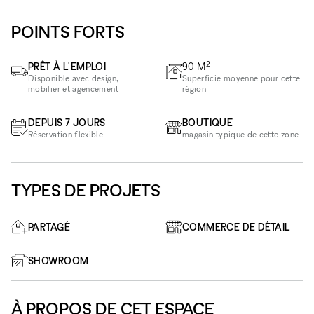
POINTS FORTS
2
PRÊT À L'EMPLOI
90
M
Disponible avec design,
Superficie moyenne pour cette
mobilier et agencement
région
DEPUIS 7 JOURS
BOUTIQUE
Réservation flexible
magasin typique de cette zone
TYPES DE PROJETS
PARTAGÉ
COMMERCE DE DÉTAIL
SHOWROOM
À PROPOS DE CET ESPACE