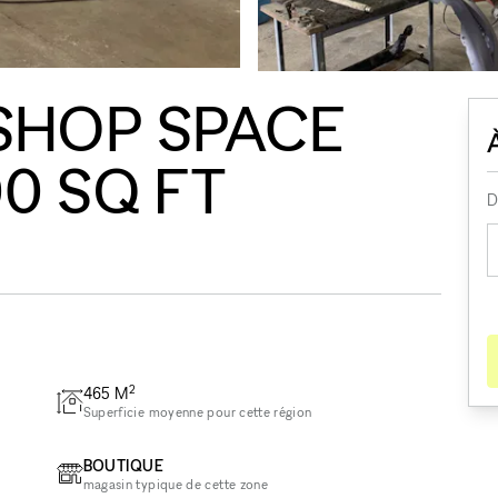
SHOP SPACE
0 SQ FT
D
2
465
M
Superficie moyenne pour cette région
BOUTIQUE
magasin typique de cette zone