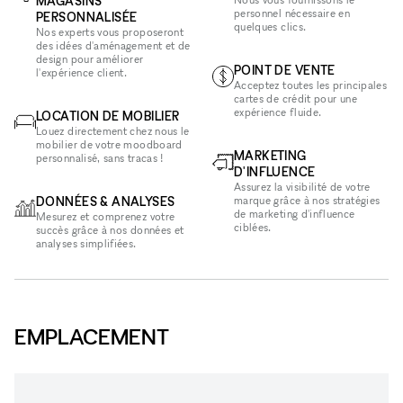
MAGASINS
personnel nécessaire en
PERSONNALISÉE
quelques clics.
Nos experts vous proposeront
des idées d'aménagement et de
design pour améliorer
POINT DE VENTE
l'expérience client.
Acceptez toutes les principales
cartes de crédit pour une
expérience fluide.
LOCATION DE MOBILIER
Louez directement chez nous le
mobilier de votre moodboard
MARKETING
personnalisé, sans tracas !
D'INFLUENCE
Assurez la visibilité de votre
DONNÉES & ANALYSES
marque grâce à nos stratégies
de marketing d'influence
Mesurez et comprenez votre
ciblées.
succès grâce à nos données et
analyses simplifiées.
EMPLACEMENT