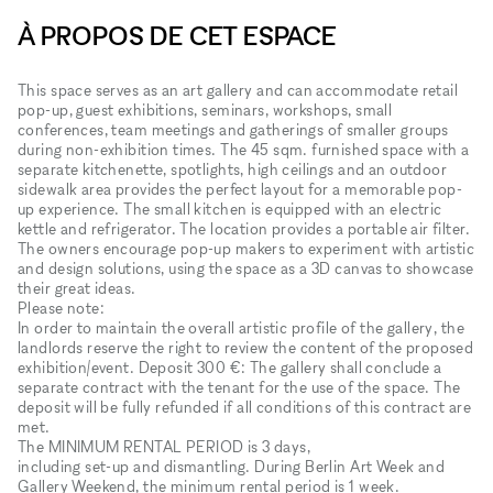
À PROPOS DE CET ESPACE
This space serves as an art gallery and can accommodate retail
pop-up, guest exhibitions​,​​ seminars​,​ workshops​,​ small
conferences​,​ team meetings and gatherings of smaller groups
during non-exhibition times. The 45 sqm. furnished space with a
separate kitchenette​,​ spotlights​,​ high ceilings and an outdoor
sidewalk area provides the perfect layout for a memorable pop-
up experience. The small kitchen is equipped with an electric
kettle and refrigerator. The location provides a portable air filter.
The owners encourage pop-up makers to experiment with artistic
and design solutions​,​ using the space as a 3D canvas to showcase
their great ideas.
Please note:
In order to maintain the overall artistic profile of the gallery, the
landlords reserve the right to review the content of the proposed
exhibition/event. Deposit 300 €: The gallery shall conclude a
separate contract with the tenant for the use of the space. The
deposit will be fully refunded if all conditions of this contract are
met.
The MINIMUM RENTAL PERIOD is 3 days,
including set-up and dismantling. During Berlin Art Week and
Gallery Weekend, the minimum rental period is 1 week.