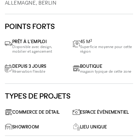
ALLEMAGNE, BERLIN
POINTS FORTS
2
PRÊT À L'EMPLOI
45
M
Disponible avec design,
Superficie moyenne pour cette
mobilier et agencement
région
DEPUIS 3 JOURS
BOUTIQUE
Réservation flexible
magasin typique de cette zone
TYPES DE PROJETS
COMMERCE DE DÉTAIL
ESPACE ÉVÉNEMENTIEL
SHOWROOM
LIEU UNIQUE