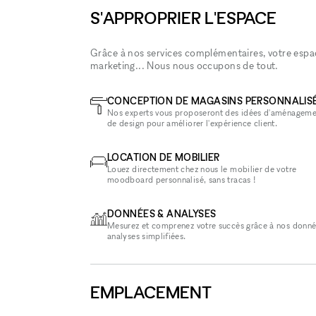
S'APPROPRIER L'ESPACE
Grâce à nos services complémentaires, votre espace
marketing... Nous nous occupons de tout.
CONCEPTION DE MAGASINS PERSONNALIS
Nos experts vous proposeront des idées d'aménageme
de design pour améliorer l'expérience client.
LOCATION DE MOBILIER
Louez directement chez nous le mobilier de votre
moodboard personnalisé, sans tracas !
DONNÉES & ANALYSES
Mesurez et comprenez votre succès grâce à nos donné
analyses simplifiées.
EMPLACEMENT