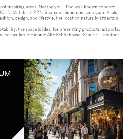
most inspiring areas. Nearby you’ll find well-known concept
ng BOLD, Matcha, LIZZN, Supreme, Superconscious, and Pauls
shion, design, and lifestyle, the location naturally attracts a
ability, the space is ideal for presenting products, artworks,
the corner lies the iconic Alte Schönhauser Strasse — another
IUM