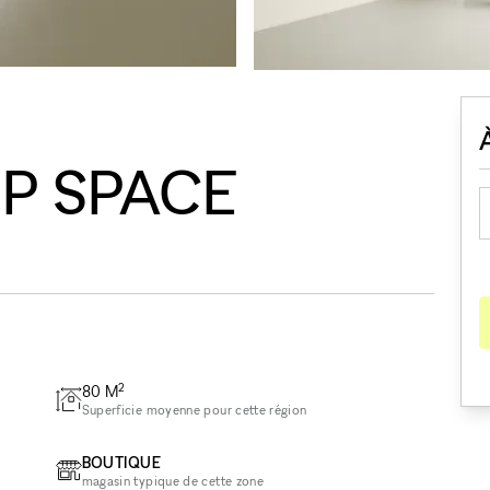
P SPACE
2
80
M
Superficie moyenne pour cette région
BOUTIQUE
magasin typique de cette zone