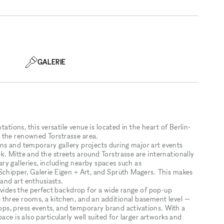
GALERIE
tations, this versatile venue is located in the heart of Berlin-
 the renowned Torstrasse area.
tions and temporary gallery projects during major art events
. Mitte and the streets around Torstrasse are internationally
y galleries, including nearby spaces such as
Schipper, Galerie Eigen + Art, and Sprüth Magers. This makes
 and art enthusiasts.
rovides the perfect backdrop for a wide range of pop-up
 three rooms, a kitchen, and an additional basement level —
shops, press events, and temporary brand activations. With a
ace is also particularly well suited for larger artworks and