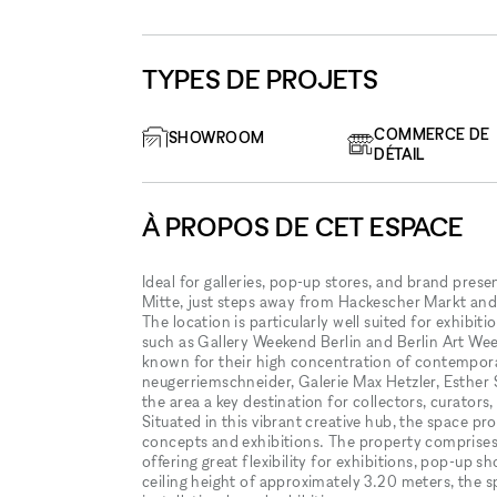
TYPES DE PROJETS
COMMERCE DE
SHOWROOM
DÉTAIL
À PROPOS DE CET ESPACE
Ideal for galleries, pop-up stores, and brand presen
Mitte, just steps away from Hackescher Markt and
The location is particularly well suited for exhibi
such as Gallery Weekend Berlin and Berlin Art Week
known for their high concentration of contemporar
neugerriemschneider, Galerie Max Hetzler, Esther 
the area a key destination for collectors, curators,
Situated in this vibrant creative hub, the space p
concepts and exhibitions. The property comprises
offering great flexibility for exhibitions, pop-up 
ceiling height of approximately 3.20 meters, the sp