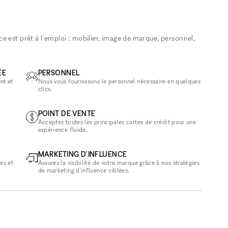
 est prêt à l'emploi : mobilier, image de marque, personnel,
ÉE
PERSONNEL
nt et
Nous vous fournissons le personnel nécessaire en quelques
clics.
POINT DE VENTE
Acceptez toutes les principales cartes de crédit pour une
expérience fluide.
MARKETING D'INFLUENCE
es et
Assurez la visibilité de votre marque grâce à nos stratégies
de marketing d'influence ciblées.