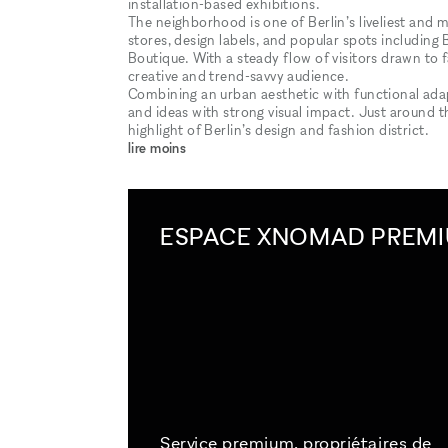
installation-based exhibitions.
The neighborhood is one of Berlin’s liveliest and 
stores, design labels, and popular spots includi
Boutique. With a steady flow of visitors drawn to fa
creative and trend-savvy audience.
Combining an urban aesthetic with functional adapt
and ideas with strong visual impact. Just around 
highlight of Berlin’s design and fashion district.
lire moins
ESPACE XNOMAD PREM
Service premium, propriétaires de