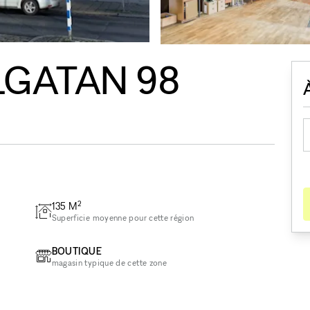
LGATAN 98
2
135
M
Superficie moyenne pour cette région
BOUTIQUE
magasin typique de cette zone