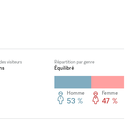
es visiteurs
Répartition par genre
ns
Équilibré
Homme
Femme
53 %
47 %