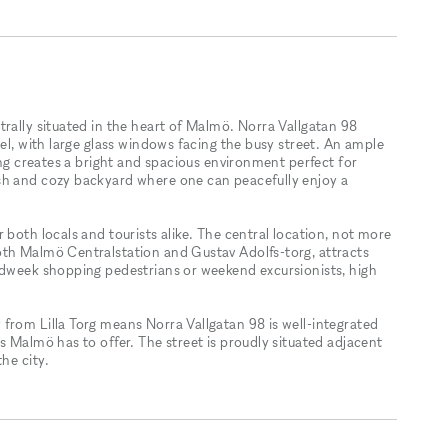
rally situated in the heart of Malmö. Norra Vallgatan 98
vel, with large glass windows facing the busy street. An ample
ing creates a bright and spacious environment perfect for
sh and cozy backyard where one can peacefully enjoy a
 both locals and tourists alike. The central location, not more
oth Malmö Centralstation and Gustav Adolfs-torg, attracts
idweek shopping pedestrians or weekend excursionists, high
from Lilla Torg means Norra Vallgatan 98 is well-integrated
s Malmö has to offer. The street is proudly situated adjacent
he city.