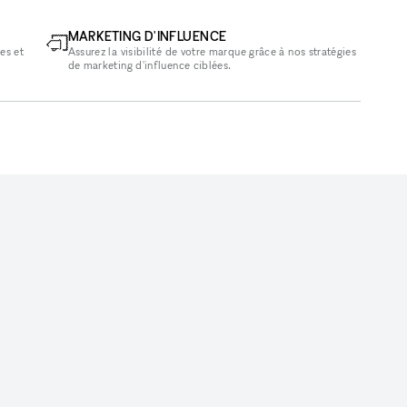
MARKETING D'INFLUENCE
es et
Assurez la visibilité de votre marque grâce à nos stratégies
de marketing d'influence ciblées.