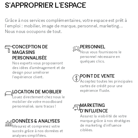
S'APPROPRIER L'ESPACE
Grâce à nos services complémentaires, votre espace est prêt à
l'emploi : mobilier, image de marque, personnel, marketing...
Nous nous occupons de tout.
CONCEPTION DE
PERSONNEL
MAGASINS
Nous vous fournissons le
personnel nécessaire en
PERSONNALISÉE
quelques clics.
Nos experts vous proposeront
des idées d'aménagement et de
design pour améliorer
POINT DE VENTE
l'expérience client.
Acceptez toutes les principales
cartes de crédit pour une
expérience fluide.
LOCATION DE MOBILIER
Louez directement chez nous le
mobilier de votre moodboard
MARKETING
personnalisé, sans tracas !
D'INFLUENCE
Assurez la visibilité de votre
DONNÉES & ANALYSES
marque grâce à nos stratégies
de marketing d'influence
Mesurez et comprenez votre
ciblées.
succès grâce à nos données et
analyses simplifiées.