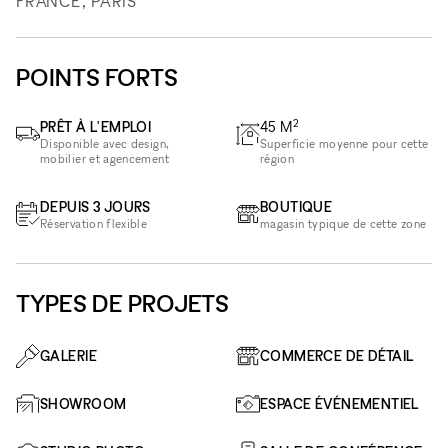
FRANCE, PARIS
POINTS FORTS
2
PRÊT À L'EMPLOI
45
M
Disponible avec design,
Superficie moyenne pour cette
mobilier et agencement
région
DEPUIS 3 JOURS
BOUTIQUE
Réservation flexible
magasin typique de cette zone
TYPES DE PROJETS
GALERIE
COMMERCE DE DÉTAIL
SHOWROOM
ESPACE ÉVÉNEMENTIEL