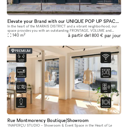
Elevate your Brand with our UNIQUE POP UP SPACE in PARIS Marais
In the heart of the MARAIS DISTRICT and a vibrant neighborhood, our
space provides you with an outstanding FRONTAGE, VOLUME and
2
à partir de
par jour
140
m
ARCHITECTURE. The location is very interesting as it is on a real sho
1 800 €
PREMIUM
Rue Montmorency Boutique/Showroom
'INAPERÇU STUDIO – Showroom & Event Space in the Heart of Le