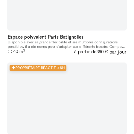
Espace polyvalent Paris Batignolles
Disponible avec sa grande flexibilité et ses multiples configurations
possibles, il a été conçu pour s’adapter aux différents besoins Composé
2
à partir de
par jour
d’un showroom avec vitrine sur rue et un bar/caisse cen
40
m
360 €
PROPRIÉTAIRE RÉACTIF < 6H