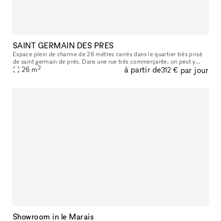
SAINT GERMAIN DES PRES
Espace plein de charme de 26 mètres carrés dans le quartier très prisé
de saint germain de prés. Dans une rue très commerçante, on peut y
2
à partir de
par jour
apercevoir le carré saint germain, idéal pour y accueillir sa
26
m
312 €
Showroom in le Marais