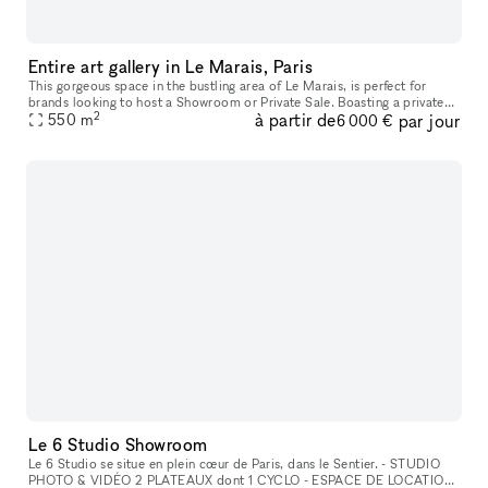
Entire art gallery in Le Marais, Paris
This gorgeous space in the bustling area of Le Marais, is perfect for
brands looking to host a Showroom or Private Sale. Boasting a private
2
à partir de
par jour
entrance that creates a well-lit ambiance. With a trendy m
550
m
6 000 €
Le 6 Studio Showroom
Le 6 Studio se situe en plein cœur de Paris, dans le Sentier. - STUDIO
PHOTO & VIDÉO 2 PLATEAUX dont 1 CYCLO - ESPACE DE LOCATION