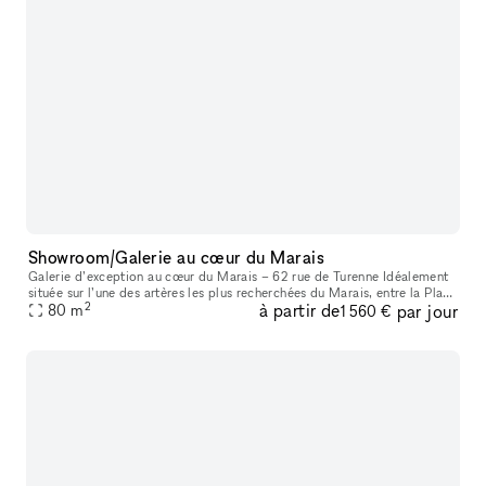
Showroom/Galerie au cœur du Marais
Galerie d’exception au cœur du Marais – 62 rue de Turenne Idéalement
située sur l’une des artères les plus recherchées du Marais, entre la Place
2
à partir de
par jour
des Vosges et la rue de Bretagne, la galerie bénéficie
80
m
1 560 €