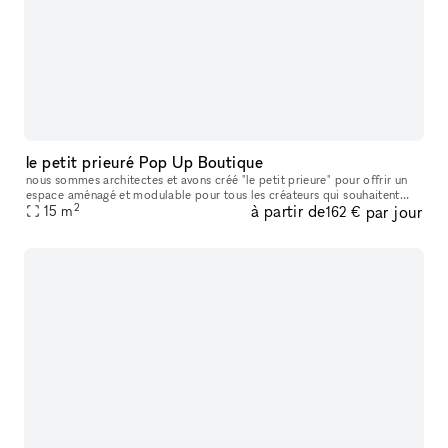
le petit prieuré Pop Up Boutique
nous sommes architectes et avons créé "le petit prieure" pour offrir un
espace aménagé et modulable pour tous les créateurs qui souhaitent
2
à partir de
par jour
présenter leur travaux ( designers, artistes, céramistes, ph
15
m
162 €