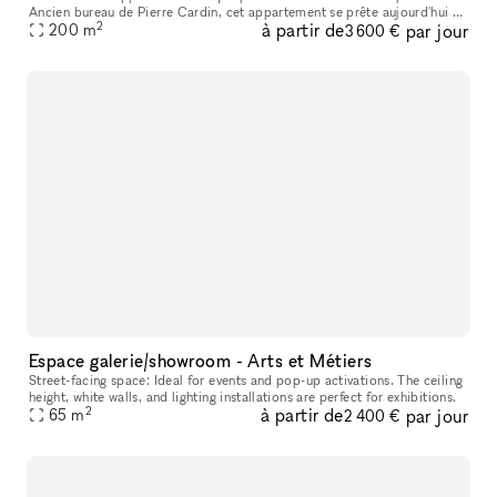
Ancien bureau de Pierre Cardin, cet appartement se prête aujourd'hui à
2
à partir de
par jour
l'organisation de vos événements prestigieux. Idéalement pl
200
m
3 600 €
Espace galerie/showroom - Arts et Métiers
Street-facing space: Ideal for events and pop-up activations. The ceiling
height, white walls, and lighting installations are perfect for exhibitions.
2
à partir de
par jour
65
m
2 400 €