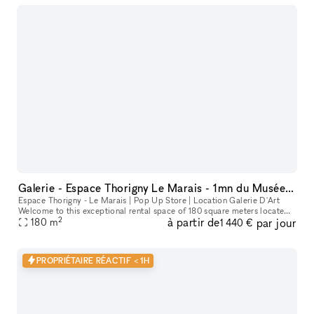
Galerie - Espace Thorigny Le Marais - 1mn du Musée Picasso
Espace Thorigny - Le Marais | Pop Up Store | Location Galerie D'Art
Welcome to this exceptional rental space of 180 square meters located
2
à partir de
par jour
in the heart of the 3rd arrondissement of Paris, just a few
180
m
1 440 €
PROPRIÉTAIRE RÉACTIF < 1H