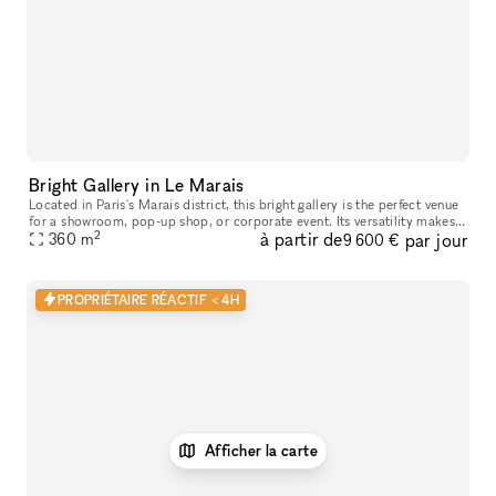
Bright Gallery in Le Marais
Located in Paris's Marais district, this bright gallery is the perfect venue
for a showroom, pop-up shop, or corporate event. Its versatility makes
2
à partir de
par jour
it an ideal choice for temporary events such as pop
360
m
9 600 €
PROPRIÉTAIRE RÉACTIF < 4H
Afficher la carte