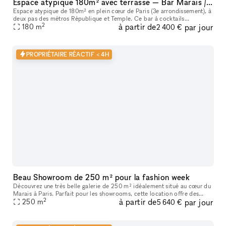
Espace atypique 180m² avec terrasse — Bar Marais / République — Showroom, shooting, pop-up restaurant, défilé
Espace atypique de 180m² en plein cœur de Paris (3e arrondissement), à
deux pas des métros République et Temple. Ce bar à cocktails
2
à partir de
par jour
centenaire fondé en 1923 offre un cadre unique et scénographiable p
180
m
2 400 €
PROPRIÉTAIRE RÉACTIF < 4H
Beau Showroom de 250 m² pour la fashion week
Découvrez une très belle galerie de 250 m² idéalement situé au cœur du
Marais à Paris. Parfait pour les showrooms, cette location offre des
2
à partir de
par jour
caractéristiques uniques telles que de hauts plafonds, des
250
m
5 640 €