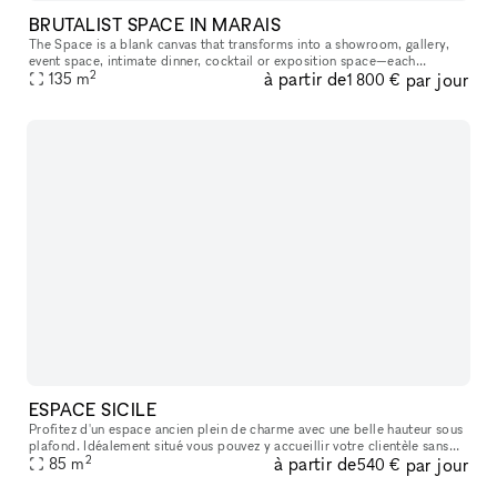
BRUTALIST SPACE IN MARAIS
The Space is a blank canvas that transforms into a showroom, gallery,
event space, intimate dinner, cocktail or exposition space—each
2
à partir de
par jour
135
m
experience unfolding behind its discreet, brutalist facade. The
1 800 €
ESPACE SICILE
Profitez d'un espace ancien plein de charme avec une belle hauteur sous
plafond. Idéalement situé vous pouvez y accueillir votre clientèle sans
2
à partir de
par jour
problème. Il y a un espace stockage ainsi qu'un espace
85
m
540 €