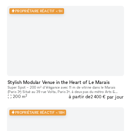
PROPRIÉTAIRE RÉACTIF < 1H
Stylish Modular Venue in the Heart of Le Marais
Super Spot – 200 m² d’élégance avec 11 m de vitrine dans le Marais
(Paris 3ᵉ) Situé au 39 rue Volta, Paris 3ᵉ, à deux pas du métro Arts &
2
à partir de
par jour
Métiers, Super Spot est l’adresse idéale pour vos pop-up sto
200
m
2 400 €
PROPRIÉTAIRE RÉACTIF < 18H