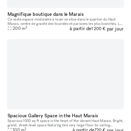
Magnifique boutique dans le Marais
Ce vaste espace modulable à louer se situe dans le quartier du Haut
Marais, centre de gravité des touristes et parisiens les plus branchés. Les
2
à partir de
par jour
boutiques y sont pointues, les bars et restaurants, con
200
m
1 200 €
Spacious Gallery Space in the Haut Marais
Spacious 1000 sq ft space in the heart of the vibrant Haut Marais. Bright,
grand, street-level space featuring two very large floor-to-ceiling
2
à partir de
par jour
windows that open directly onto the street, offering str
100
m
720 €