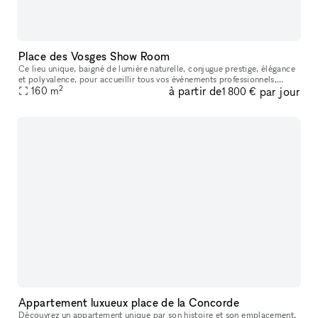
Place des Vosges Show Room
Ce lieu unique, baigné de lumière naturelle, conjugue prestige, élégance
et polyvalence, pour accueillir tous vos événements professionnels,
2
à partir de
par jour
privés ou créatifs. Que vous soyez à la recherche d’un lie
160
m
1 800 €
Appartement luxueux place de la Concorde
Découvrez un appartement unique par son histoire et son emplacement.