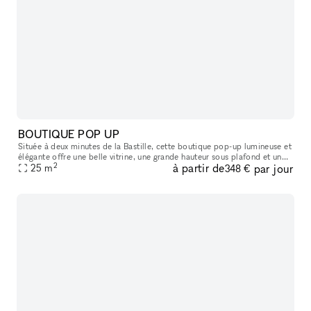
BOUTIQUE POP UP
Située à deux minutes de la Bastille, cette boutique pop-up lumineuse et
élégante offre une belle vitrine, une grande hauteur sous plafond et un
2
à partir de
par jour
agencement idéal pour tous vos projets : showroom, exp
25
m
348 €