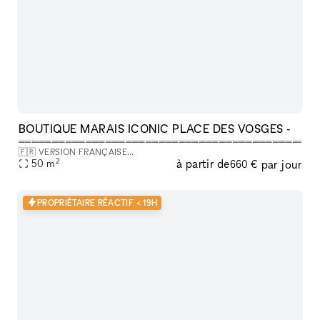
BOUTIQUE MARAIS ICONIC PLACE DES VOSGES -
═══════════════════════════════════════════
🇫🇷 VERSION FRANÇAISE
2
à partir de
par jour
═══════════════════════════════════════════
50
m
660 €
LÀ OÙ VOTRE ÉVÉNEMENT FAIT LA DIFFÉRENCE, On dit souvent que
la Place des Vosges a ce po
PROPRIÉTAIRE RÉACTIF < 19H