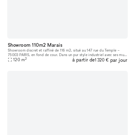
Showroom 110m2 Marais
Showroom discret et raffiné de 116 m2, situé au 147 rue du Temple –
75003 PARIS, en fond de cour. Dans un pur style industriel avec ses murs
2
à partir de
par jour
blancs et son sol en béton, il bénéficie d’une lumière du
120
m
1 320 €