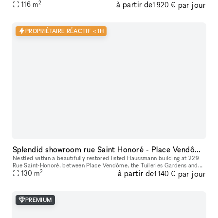
2
à partir de
par jour
POUR SHOWROOMS / EXPOSITIONS / CASTINGS
116
m
1 920 €
PROPRIÉTAIRE RÉACTIF < 1H
Splendid showroom rue Saint Honoré - Place Vendôme, in the heart of Paris fashion & culture district.
Nestled within a beautifully restored listed Haussmann building at 229
Rue Saint-Honoré, between Place Vendôme, the Tuileries Gardens and
2
à partir de
par jour
the Louvre, 229LAB offers one of Paris' most prestigious addr
130
m
1 140 €
PREMIUM