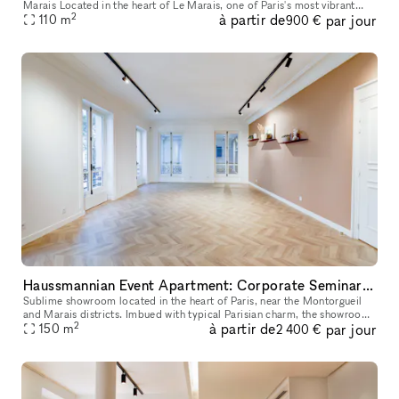
Marais Located in the heart of Le Marais, one of Paris's most vibrant
2
à partir de
par jour
and sought-after neighborhoods, L'INAPERÇU STUDIO is a versatile ve
110
m
900 €
Haussmannian Event Apartment: Corporate Seminars, Conferences, Showrooms...
Sublime showroom located in the heart of Paris, near the Montorgueil
and Marais districts. Imbued with typical Parisian charm, the showroom
2
à partir de
par jour
offers an incomparable showcase. You can rent it to highlig
150
m
2 400 €