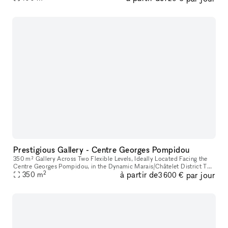
Prestigious Gallery - Centre Georges Pompidou
350 m² Gallery Across Two Flexible Levels, Ideally Located Facing the
Centre Georges Pompidou, in the Dynamic Marais/Châtelet District This
2
à partir de
par jour
exceptional space offers a modern, versatile environment,
350
m
3 600 €