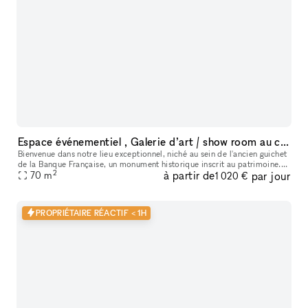
Espace événementiel , Galerie d’art / show room au cœur de Paris
Bienvenue dans notre lieu exceptionnel, niché au sein de l'ancien guichet
de la Banque Française, un monument historique inscrit au patrimoine.
2
à partir de
par jour
Cet espace polyvalent offre une variété d'options pour
70
m
1 020 €
PROPRIÉTAIRE RÉACTIF < 1H