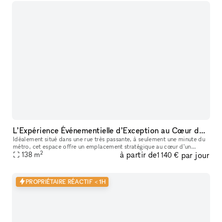
L’Expérience Événementielle d’Exception au Cœur de Bastille
Idéalement situé dans une rue très passante, à seulement une minute du
métro, cet espace offre un emplacement stratégique au cœur d’un
2
à partir de
par jour
138
m
quartier dynamique et recherché. La boutique de 90 m² bénéficie
1 140 €
PROPRIÉTAIRE RÉACTIF < 1H