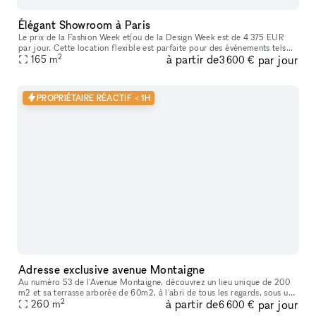
Élégant Showroom à Paris
Le prix de la Fashion Week et/ou de la Design Week est de 4 375 EUR
par jour. Cette location flexible est parfaite pour des événements tels
2
à partir de
par jour
que des expositions d'art, offrant des services supplémenta
165
m
3 600 €
PROPRIÉTAIRE RÉACTIF < 1H
Adresse exclusive avenue Montaigne
Au numéro 53 de l'Avenue Montaigne, découvrez un lieu unique de 200
m2 et sa terrasse arborée de 60m2, à l'abri de tous les regards, sous une
2
à partir de
par jour
magnifique verrière dans un écrin de verdure tropicale.
260
m
6 600 €